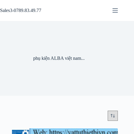
Chuyển
đến
Sales3-0789.83.49.77
phần
nội
dung
phụ kiện ALBA việt nam...