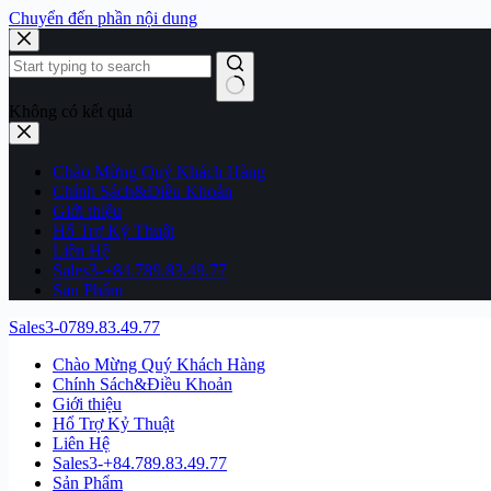
Chuyển đến phần nội dung
Không có kết quả
Chào Mừng Quý Khách Hàng
Chính Sách&Điều Khoản
Giới thiệu
Hổ Trợ Kỷ Thuật
Liên Hệ
Sales3-+84.789.83.49.77
Sản Phẩm
Sales3-0789.83.49.77
Chào Mừng Quý Khách Hàng
Chính Sách&Điều Khoản
Giới thiệu
Hổ Trợ Kỷ Thuật
Liên Hệ
Sales3-+84.789.83.49.77
Sản Phẩm