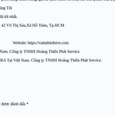
úng Tôi
i tốt nhất.
ượng: 42 Võ Thị Sáu,Xã Hồ Tràm, Tp.HCM
e: https://vattuthietbivn.com
 Việt Nam. Công ty TNHH Hoàng Thiên Phát Service.
a Bộ điều khiển ALBA Tại Việt Nam. Công ty TNHH Hoà
c được đánh dấu
*