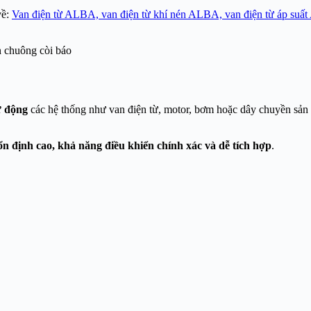
về:
Van điện từ ALBA, van điện từ khí nén ALBA, van điện từ áp suấ
ự động
các hệ thống như van điện từ, motor, bơm hoặc dây chuyền sản xu
ổn định cao, khả năng điều khiển chính xác và dễ tích hợp
.