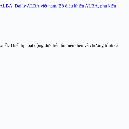
t ALBA, Đại lý ALBA việt nam, Bộ điều khiển ALBA, phụ kiện
ất. Thiết bị hoạt động dựa trên tín hiệu điện và chương trình cài