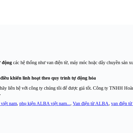
ự động
các hệ thống như van điện từ, máy móc hoặc dây chuyền sản xuất.
 điều khiển linh hoạt theo quy trình tự động hóa
hãy liên hệ với công ty chúng tôi để được giá tốt. Công ty TNHH Hoàng
.
việt nam
,
phụ kiện ALBA việt nam...
,
Van điện từ ALBA
,
van điện t