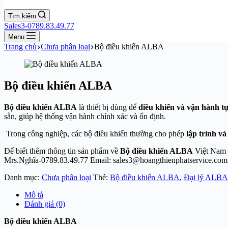
Tìm kiếm
Sales3-0789.83.49.77
Menu
Trang chủ
Chưa phân loại
Bộ điều khiển ALBA
Bộ điều khiển ALBA
Bộ điều khiển ALBA
là thiết bị dùng để
điều khiển và vận hành t
sẵn, giúp hệ thống vận hành chính xác và ổn định.
Trong công nghiệp, các bộ điều khiển thường cho phép
lập trình và
Để biết thêm thông tin sản phẩm về
Bộ điều khiển ALBA
Việt Nam 
Mrs.Nghĩa-0789.83.49.77 Email: sales3@hoangthienphatservice.com
Danh mục:
Chưa phân loại
Thẻ:
Bộ điều khiển ALBA
,
Đại lý ALBA 
Mô tả
Đánh giá (0)
Bộ điều khiển ALBA