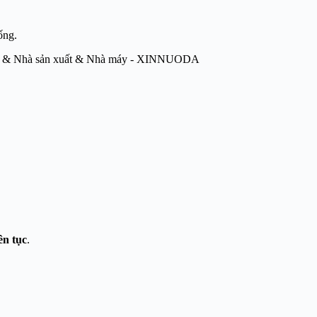
ống.
ên tục
.