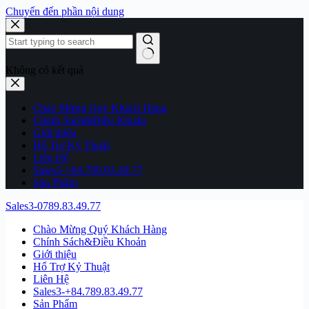
Chuyển đến phần nội dung
Không có kết quả
Chào Mừng Quý Khách Hàng
Chính Sách&Điều Khoản
Giới thiệu
Hổ Trợ Kỷ Thuật
Liên Hệ
Sales3-+84.789.83.49.77
Sản Phẩm
Sales3-0789.83.49.77
Chào Mừng Quý Khách Hàng
Chính Sách&Điều Khoản
Giới thiệu
Hổ Trợ Kỷ Thuật
Liên Hệ
Sales3-+84.789.83.49.77
Sản Phẩm