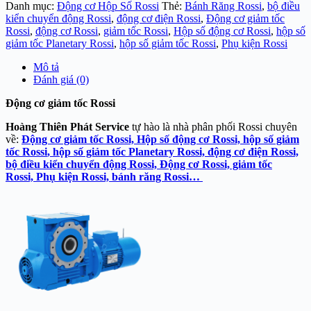
Danh mục:
Động cơ Hộp Số Rossi
Thẻ:
Bánh Răng Rossi
,
bộ điều
kiển chuyển động Rossi
,
động cơ điện Rossi
,
Động cơ giảm tốc
Rossi
,
động cơ Rossi
,
giảm tốc Rossi
,
Hộp số động cơ Rossi
,
hộp số
giảm tốc Planetary Rossi
,
hộp số giảm tốc Rossi
,
Phụ kiện Rossi
Mô tả
Đánh giá (0)
Động cơ giảm tốc Rossi
Hoàng Thiên Phát Service
tự hào là nhà phân phối Rossi chuyên
về:
Động cơ giảm tốc Rossi, Hộp số động cơ Rossi,
hộp số giảm
tốc Rossi
, hộp số giảm tốc Planetary Rossi, động cơ điện Rossi,
bộ điều kiển chuyển động Rossi,
Động cơ Rossi, giảm tốc
Rossi,
Phụ kiện Rossi, bánh răng Rossi…