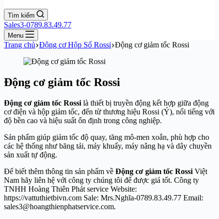
Tìm kiếm
Sales3-0789.83.49.77
Menu
Trang chủ
Động cơ Hộp Số Rossi
Động cơ giảm tốc Rossi
Động cơ giảm tốc Rossi
Động cơ giảm tốc Rossi
là thiết bị truyền động kết hợp giữa động
cơ điện và hộp giảm tốc, đến từ thương hiệu Rossi (Ý), nổi tiếng với
độ bền cao và hiệu suất ổn định trong công nghiệp.
Sản phẩm giúp giảm tốc độ quay, tăng mô-men xoắn, phù hợp cho
các hệ thống như băng tải, máy khuấy, máy nâng hạ và dây chuyền
sản xuất tự động.
Để biết thêm thông tin sản phẩm về
Động cơ giảm tốc Rossi
Việt
Nam hãy liên hệ với công ty chúng tôi để được giá tốt. Công ty
TNHH Hoàng Thiên Phát service Website:
https://vattuthietbivn.com Sale: Mrs.Nghĩa-0789.83.49.77 Email:
sales3@hoangthienphatservice.com.