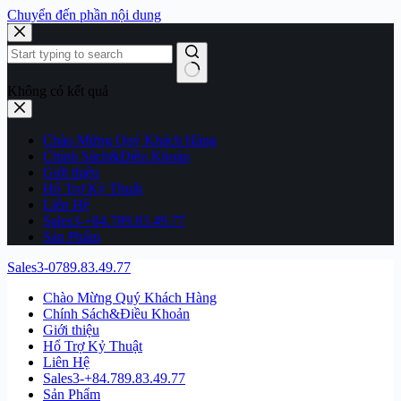
Chuyển đến phần nội dung
Không có kết quả
Chào Mừng Quý Khách Hàng
Chính Sách&Điều Khoản
Giới thiệu
Hổ Trợ Kỷ Thuật
Liên Hệ
Sales3-+84.789.83.49.77
Sản Phẩm
Sales3-0789.83.49.77
Chào Mừng Quý Khách Hàng
Chính Sách&Điều Khoản
Giới thiệu
Hổ Trợ Kỷ Thuật
Liên Hệ
Sales3-+84.789.83.49.77
Sản Phẩm