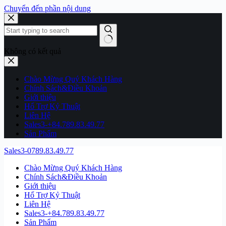
Chuyển đến phần nội dung
Không có kết quả
Chào Mừng Quý Khách Hàng
Chính Sách&Điều Khoản
Giới thiệu
Hổ Trợ Kỷ Thuật
Liên Hệ
Sales3-+84.789.83.49.77
Sản Phẩm
Sales3-0789.83.49.77
Chào Mừng Quý Khách Hàng
Chính Sách&Điều Khoản
Giới thiệu
Hổ Trợ Kỷ Thuật
Liên Hệ
Sales3-+84.789.83.49.77
Sản Phẩm