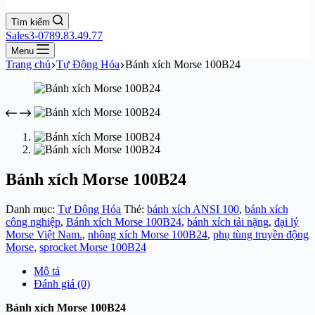
Tìm kiếm
Sales3-0789.83.49.77
Menu
Trang chủ
Tự Động Hóa
Bánh xích Morse 100B24
Bánh xích Morse 100B24
Danh mục:
Tự Động Hóa
Thẻ:
bánh xích ANSI 100
,
bánh xích
công nghiệp
,
Bánh xích Morse 100B24
,
bánh xích tải nặng
,
đại lý
Morse Việt Nam.
,
nhông xích Morse 100B24
,
phụ tùng truyền động
Morse
,
sprocket Morse 100B24
Mô tả
Đánh giá (0)
Bánh xích Morse 100B24