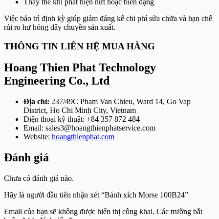
Thay thế khi phát hiện nứt hoặc biến dạng
Việc bảo trì định kỳ giúp giảm đáng kể chi phí sửa chữa và hạn chế
rủi ro hư hỏng dây chuyền sản xuất.
THÔNG TIN LIÊN HỆ MUA HÀNG
Hoang Thien Phat Technology
Engineering Co., Ltd
Địa chỉ:
237/49C Pham Van Chieu, Ward 14, Go Vap
District, Ho Chi Minh City, Vietnam
Điện thoại kỹ thuật: +84 357 872 484
Email:
sales3@hoangthienphatservice.com
Website:
hoangthienphat.com
Đánh giá
Chưa có đánh giá nào.
Hãy là người đầu tiên nhận xét “Bánh xích Morse 100B24”
Email của bạn sẽ không được hiển thị công khai.
Các trường bắt