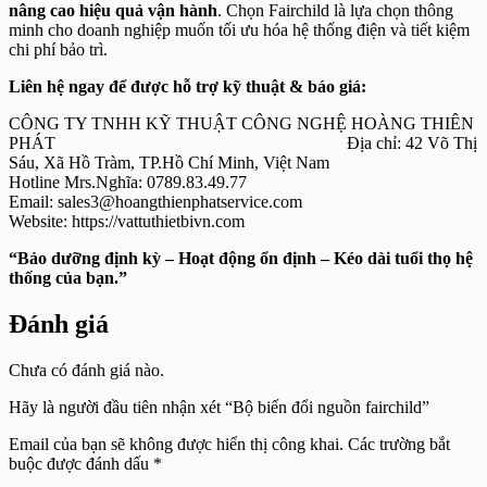
nâng cao hiệu quả vận hành
. Chọn Fairchild là lựa chọn thông
minh cho doanh nghiệp muốn tối ưu hóa hệ thống điện và tiết kiệm
chi phí bảo trì.
Liên hệ ngay để được hỗ trợ kỹ thuật & báo giá:
CÔNG TY TNHH KỸ THUẬT CÔNG NGHỆ HOÀNG THIÊN
PHÁT Địa chỉ: 42 Võ Thị
Sáu, Xã Hồ Tràm, TP.Hồ Chí Minh, Việt Nam
Hotline Mrs.Nghĩa: 0789.83.49.77
Email: sales3@hoangthienphatservice.com
Website: https://vattuthietbivn.com
“Bảo dưỡng định kỳ – Hoạt động ổn định – Kéo dài tuổi thọ hệ
thống của bạn.”
Đánh giá
Chưa có đánh giá nào.
Hãy là người đầu tiên nhận xét “Bộ biến đổi nguồn fairchild”
Email của bạn sẽ không được hiển thị công khai.
Các trường bắt
buộc được đánh dấu
*