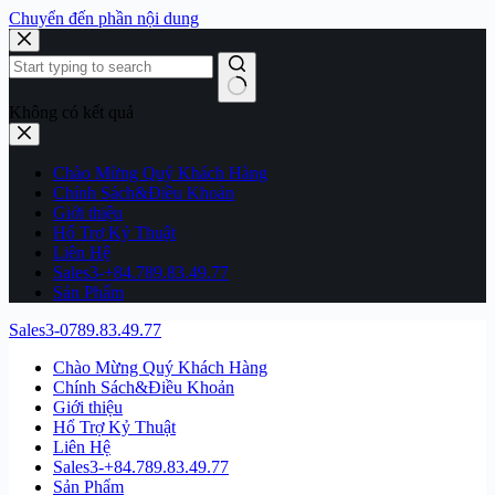
Chuyển đến phần nội dung
Không có kết quả
Chào Mừng Quý Khách Hàng
Chính Sách&Điều Khoản
Giới thiệu
Hổ Trợ Kỷ Thuật
Liên Hệ
Sales3-+84.789.83.49.77
Sản Phẩm
Sales3-0789.83.49.77
Chào Mừng Quý Khách Hàng
Chính Sách&Điều Khoản
Giới thiệu
Hổ Trợ Kỷ Thuật
Liên Hệ
Sales3-+84.789.83.49.77
Sản Phẩm