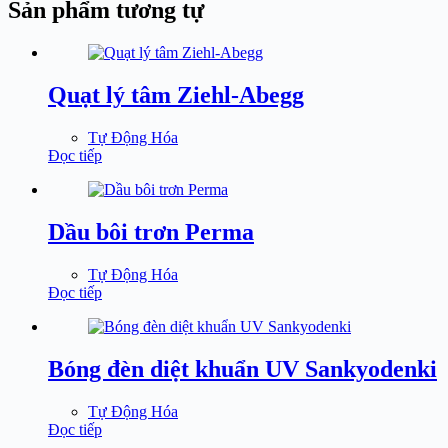
Sản phẩm tương tự
Quạt lý tâm Ziehl-Abegg
Tự Động Hóa
Đọc tiếp
Dầu bôi trơn Perma
Tự Động Hóa
Đọc tiếp
Bóng đèn diệt khuẩn UV Sankyodenki
Tự Động Hóa
Đọc tiếp