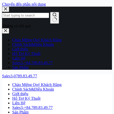
Chuyển đến phần nội dung
Không có kết quả
Chào Mừng Quý Khách Hàng
Chính Sách&Điều Khoản
Giới thiệu
Hổ Trợ Kỷ Thuật
Liên Hệ
Sales3-+84.789.83.49.77
Sản Phẩm
Sales3-0789.83.49.77
Chào Mừng Quý Khách Hàng
Chính Sách&Điều Khoản
Giới thiệu
Hổ Trợ Kỷ Thuật
Liên Hệ
Sales3-+84.789.83.49.77
Sản Phẩm