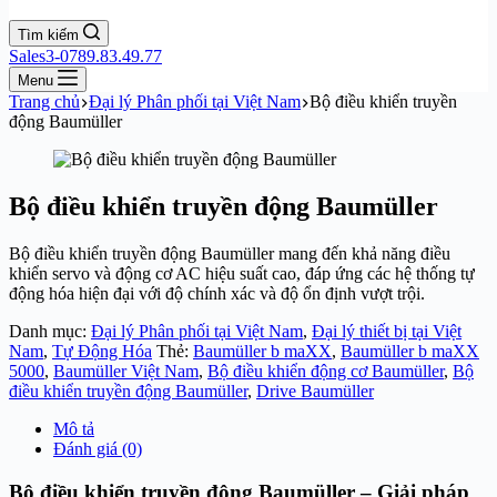
Tìm kiếm
Sales3-0789.83.49.77
Menu
Trang chủ
Đại lý Phân phối tại Việt Nam
Bộ điều khiển truyền
động Baumüller
Bộ điều khiển truyền động Baumüller
Bộ điều khiển truyền động Baumüller mang đến khả năng điều
khiển servo và động cơ AC hiệu suất cao, đáp ứng các hệ thống tự
động hóa hiện đại với độ chính xác và độ ổn định vượt trội.
Danh mục:
Đại lý Phân phối tại Việt Nam
,
Đại lý thiết bị tại Việt
Nam
,
Tự Động Hóa
Thẻ:
Baumüller b maXX
,
Baumüller b maXX
5000
,
Baumüller Việt Nam
,
Bộ điều khiển động cơ Baumüller
,
Bộ
điều khiển truyền động Baumüller
,
Drive Baumüller
Mô tả
Đánh giá (0)
Bộ điều khiển truyền động Baumüller – Giải pháp