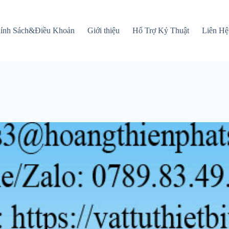
ính Sách&Điều Khoản
Giới thiệu
Hổ Trợ Kỷ Thuật
Liên Hệ