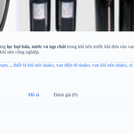
năng
lọc bụi bẩn, nước và tạp chất
trong khí nén trước khi đưa vào va
 khí nén công nghiệp.
 nam...
,
thiết bị khí nén shako
,
van điện từ shako
,
van khí nén shako
,
xi
Mô tả
Đánh giá (0)