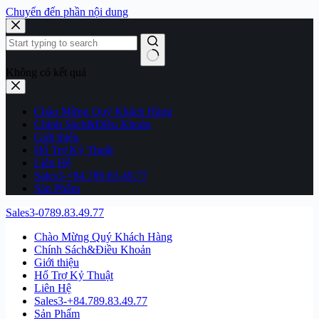
Chuyển đến phần nội dung
Không có kết quả
Chào Mừng Quý Khách Hàng
Chính Sách&Điều Khoản
Giới thiệu
Hổ Trợ Kỷ Thuật
Liên Hệ
Sales3-+84.789.83.49.77
Sản Phẩm
Sales3-0789.83.49.77
Chào Mừng Quý Khách Hàng
Chính Sách&Điều Khoản
Giới thiệu
Hổ Trợ Kỷ Thuật
Liên Hệ
Sales3-+84.789.83.49.77
Sản Phẩm