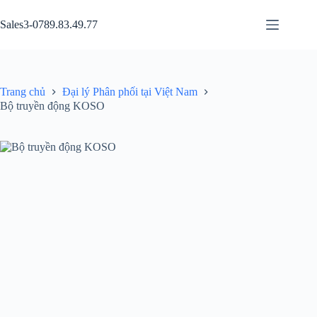
Chuyển
đến
Sales3-0789.83.49.77
phần
nội
dung
Trang chủ
Đại lý Phân phối tại Việt Nam
Bộ truyền động KOSO