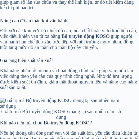
giúp giảm số lần sửa chữa và thay thế linh kiện, từ đó tiết kiệm đáng
kể chi phí bảo trì.
Nâng cao độ an toàn khi vận hành
Đối với các khu vực có nhiệt độ cao, hóa chất hoặc vị trí khó tiếp cận,
việc điều khiển van từ xa bằng
Bộ truyền động KOSO
giúp người
vận hành hạn chế tiếp xúc trực tiếp với môi trường nguy hiểm, đồng
thời tăng mức độ an toàn cho toàn bộ dây chuyền.
Gia tăng hiệu suất sản xuất
Khả năng phản hồi nhanh và hoạt động chính xác giúp van luôn làm
việc đúng theo yêu cầu của quy trình công nghệ. Nhờ đó lưu lượng
được kiểm soát ổn định, giảm thất thoát nguyên liệu và nâng cao năng
suất sản xuất.
Giá trị mà Bộ truyền động KOSO mang lại sau nhiều năm sử
dụng
Khi nào nên lựa chọn Bộ truyền động KOSO?
Nếu hệ thống cần đóng mở van với tần suất lớn, yêu cầu điều khiển từ
trung tâm hoặc đang chuyển đổi sang mô hình nhà máy thông minh thì