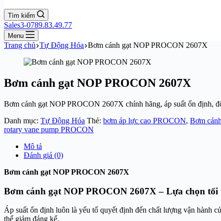
Tìm kiếm
Sales3-0789.83.49.77
Menu
Trang chủ
Tự Động Hóa
Bơm cánh gạt NOP PROCON 2607X
Bơm cánh gạt NOP PROCON 2607X
Bơm cánh gạt NOP PROCON 2607X chính hãng, áp suất ổn định, độ 
Danh mục:
Tự Động Hóa
Thẻ:
bơm áp lực cao PROCON
,
Bơm cán
rotary vane pump PROCON
Mô tả
Đánh giá (0)
Bơm cánh gạt NOP PROCON 2607X
Bơm cánh gạt NOP PROCON 2607X – Lựa chọn tối ưu
Áp suất ổn định luôn là yếu tố quyết định đến chất lượng vận hành c
thể giảm đáng kể.