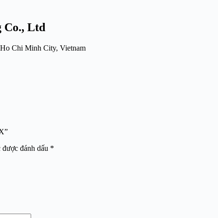
 Co., Ltd
 Ho Chi Minh City, Vietnam
7X”
c được đánh dấu
*