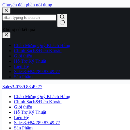
Chuyển đến phần nội dung
Không có kết quả
Chào Mừng Quý Khách Hàng
Chính Sách&Điều Khoản
Giới thiệu
Hổ Trợ Kỷ Thuật
Liên Hệ
Sales3-+84.789.83.49.77
Sản Phẩm
Sales3-0789.83.49.77
Chào Mừng Quý Khách Hàng
Chính Sách&Điều Khoản
Giới thiệu
Hổ Trợ Kỷ Thuật
Liên Hệ
Sales3-+84.789.83.49.77
Sản Phẩm