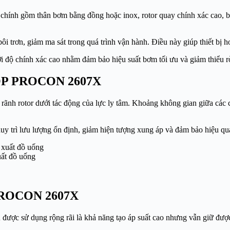
 chính gồm thân bơm bằng đồng hoặc inox, rotor quay chính xác cao, bộ
bôi trơn, giảm ma sát trong quá trình vận hành. Điều này giúp thiết bị 
ới độ chính xác cao nhằm đảm bảo hiệu suất bơm tối ưu và giảm thiểu rò
 NOP PROCON 2607X
rãnh rotor dưới tác động của lực ly tâm. Khoảng không gian giữa các cánh
uy trì lưu lượng ổn định, giảm hiện tượng xung áp và đảm bảo hiệu quả 
ất đồ uống
 PROCON 2607X
X
được sử dụng rộng rãi là khả năng tạo áp suất cao nhưng vẫn giữ đượ