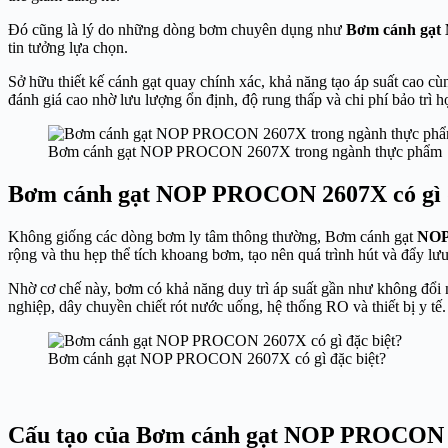
Đó cũng là lý do những dòng bơm chuyên dụng như
Bơm cánh gạ
tin tưởng lựa chọn.
Sở hữu thiết kế cánh gạt quay chính xác, khả năng tạo áp suất cao 
đánh giá cao nhờ lưu lượng ổn định, độ rung thấp và chi phí bảo trì h
Bơm cánh gạt NOP PROCON 2607X trong ngành thực phẩm
Bơm cánh gạt NOP PROCON 2607X có gì đ
Không giống các dòng bơm ly tâm thông thường, Bơm cánh gạt
NOP
rộng và thu hẹp thể tích khoang bơm, tạo nên quá trình hút và đẩy lưu
Nhờ cơ chế này, bơm có khả năng duy trì áp suất gần như không đổi 
nghiệp, dây chuyền chiết rót nước uống, hệ thống RO và thiết bị y tế.
Bơm cánh gạt NOP PROCON 2607X có gì đặc biệt?
Cấu tạo của Bơm cánh gạt NOP PROCON