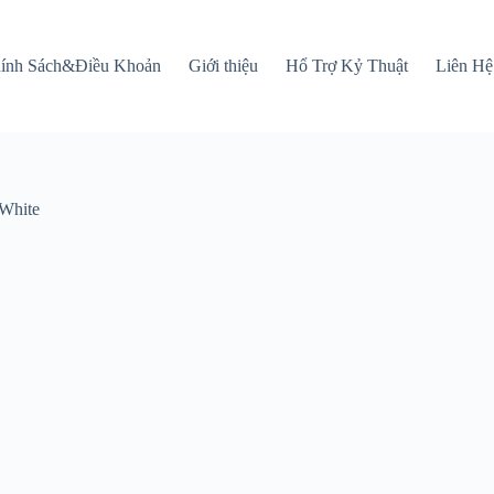
ính Sách&Điều Khoản
Giới thiệu
Hổ Trợ Kỷ Thuật
Liên Hệ
White