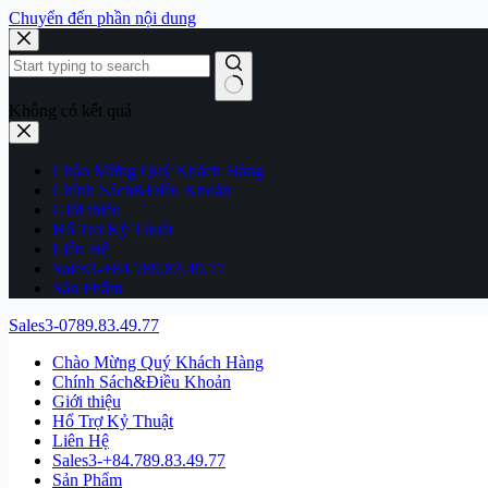
Chuyển đến phần nội dung
Không có kết quả
Chào Mừng Quý Khách Hàng
Chính Sách&Điều Khoản
Giới thiệu
Hổ Trợ Kỷ Thuật
Liên Hệ
Sales3-+84.789.83.49.77
Sản Phẩm
Sales3-0789.83.49.77
Chào Mừng Quý Khách Hàng
Chính Sách&Điều Khoản
Giới thiệu
Hổ Trợ Kỷ Thuật
Liên Hệ
Sales3-+84.789.83.49.77
Sản Phẩm