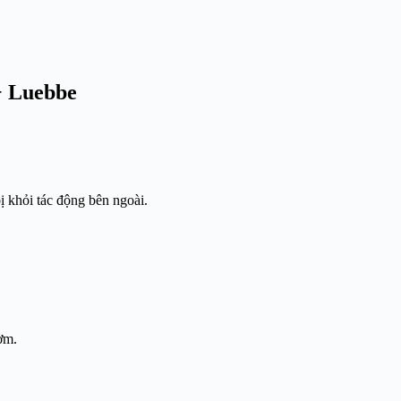
+ Luebbe
ị khỏi tác động bên ngoài.
ơm.