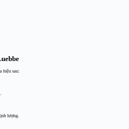
Luebbe
u hiệu sau:
.
định lượng.