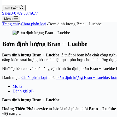
Tìm kiếm
Sales3-0789.83.49.77
Menu
Trang chủ
Chưa phân loại
Bơm định lượng Bran + Luebbe
Bơm định lượng Bran + Luebbe
Bơm định lượng Bran + Luebbe
là thiết bị bơm hóa chất công nghi
năng kiểm soát lượng hóa chất hiệu quả, phù hợp cho nhiều ứng dụn
Nhờ độ bền cao và khả năng vận hành ổn định, bơm Bran + Luebbe là
Danh mục:
Chưa phân loại
Thẻ:
bơm định lượng Bran + Luebbe
,
bơm
Mô tả
Đánh giá (0)
Bơm định lượng Bran + Luebbe
Hoàng Thiên Phát service
tự hào là nhà phân phối
Bran + Luebbe
việt nam,…