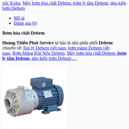
xóc Koba
,
Máy bơm hóa chất Debem. bơm ly tâm Debem
,
phụ kiện
bơm Debem
Mô tả
Đánh giá (0)
Bơm hóa chất Debem
Hoàng Thiên Phát Service
tự hào là nhà phân phối
Debem
chuyên về:
Đại lý Debem việt nam
,
bơm màng Debem việt
nam
,
Bơm Màng Khí Nén Debem
,
Máy bơm hóa chất Debem.
bơm
ly tâm Debem
, phụ kiện bơm Debem,…