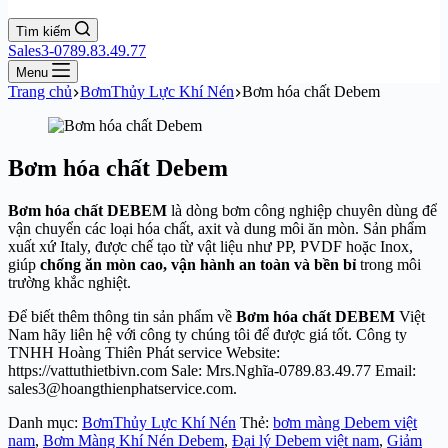
Tìm kiếm
Sales3-0789.83.49.77
Menu
Trang chủ
BơmThủy Lực Khí Nén
Bơm hóa chất Debem
Bơm hóa chất Debem
Bơm hóa chất DEBEM
là dòng bơm công nghiệp chuyên dùng để
vận chuyển các loại hóa chất, axit và dung môi ăn mòn. Sản phẩm
xuất xứ Italy, được chế tạo từ vật liệu như PP, PVDF hoặc Inox,
giúp
chống ăn mòn cao, vận hành an toàn và bền bỉ
trong môi
trường khắc nghiệt.
Để biết thêm thông tin sản phẩm về
Bơm hóa chất DEBEM
Việt
Nam hãy liên hệ với công ty chúng tôi để được giá tốt. Công ty
TNHH Hoàng Thiên Phát service Website:
https://vattuthietbivn.com Sale: Mrs.Nghĩa-0789.83.49.77 Email:
sales3@hoangthienphatservice.com.
Danh mục:
BơmThủy Lực Khí Nén
Thẻ:
bơm màng Debem việt
nam
,
Bơm Màng Khí Nén Debem
,
Đại lý Debem việt nam
,
Giảm