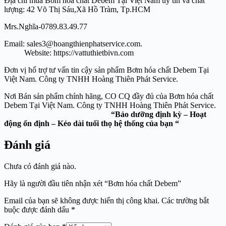
Địa chỉ mua Bơm hóa chất Debem Tại Việt Nam uy tín và chất
lượng: 42 Võ Thị Sáu,Xã Hồ Tràm, Tp.HCM
Mrs.Nghĩa-0789.83.49.77
Email: sales3@hoangthienphatservice.com.
Website: https://vattuthietbivn.com
Đơn vị hổ trợ tư vấn tin cậy sản phẩm Bơm hóa chất Debem Tại
Việt Nam. Công ty TNHH Hoàng Thiên Phát Service.
Nơi Bán sản phẩm chính hãng, CO CQ đầy đủ của Bơm hóa chất
Debem Tại Việt Nam. Công ty TNHH Hoàng Thiên Phát Service.
“Bảo dưỡng định kỳ – Hoạt
động ổn định – Kéo dài tuổi thọ hệ thống của bạn “
Đánh giá
Chưa có đánh giá nào.
Hãy là người đầu tiên nhận xét “Bơm hóa chất Debem”
Email của bạn sẽ không được hiển thị công khai.
Các trường bắt
buộc được đánh dấu
*