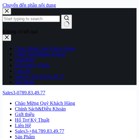
Chuyển đến phần nội dung
Không có kết quả
Chào Mừng Quý Khách Hàng
Chính Sách&Điều Khoản
Giới thiệu
Hổ Trợ Kỷ Thuật
Liên Hệ
Sales3-+84.789.83.49.77
Sản Phẩm
Sales3-0789.83.49.77
Chào Mừng Quý Khách Hàng
Chính Sách&Điều Khoản
Giới thiệu
Hổ Trợ Kỷ Thuật
Liên Hệ
Sales3-+84.789.83.49.77
Sản Phẩm