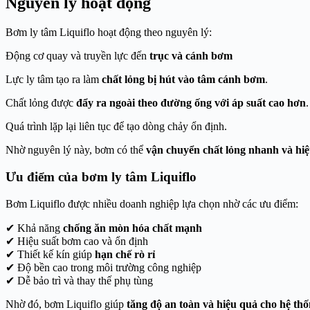
Nguyên lý hoạt động
Bơm ly tâm Liquiflo hoạt động theo nguyên lý:
Động cơ quay và truyền lực đến
trục và cánh bơm
Lực ly tâm tạo ra làm
chất lỏng bị hút vào tâm cánh bơm
.
Chất lỏng được
đẩy ra ngoài theo đường ống với áp suất cao hơn
.
Quá trình lặp lại liên tục để tạo dòng chảy ổn định.
Nhờ nguyên lý này, bơm có thể
vận chuyển chất lỏng nhanh và hi
Ưu điểm của bơm ly tâm Liquiflo
Bơm Liquiflo được nhiều doanh nghiệp lựa chọn nhờ các ưu điểm:
✔ Khả năng
chống ăn mòn hóa chất mạnh
✔ Hiệu suất bơm cao và ổn định
✔ Thiết kế kín giúp
hạn chế rò rỉ
✔ Độ bền cao trong môi trường công nghiệp
✔ Dễ bảo trì và thay thế phụ tùng
Nhờ đó, bơm Liquiflo giúp
tăng độ an toàn và hiệu quả cho hệ th