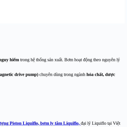
 nguy hiểm
trong hệ thống sản xuất. Bơm hoạt động theo nguyên lý
agnetic drive pump)
chuyên dùng trong ngành
hóa chất, dược
ợng Piston Liquiflo,
bơm ly tâm Liquiflo,
đại lý Liquiflo tại Việt