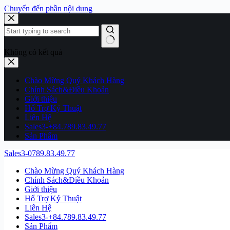
Chuyển đến phần nội dung
Không có kết quả
Chào Mừng Quý Khách Hàng
Chính Sách&Điều Khoản
Giới thiệu
Hổ Trợ Kỷ Thuật
Liên Hệ
Sales3-+84.789.83.49.77
Sản Phẩm
Sales3-0789.83.49.77
Chào Mừng Quý Khách Hàng
Chính Sách&Điều Khoản
Giới thiệu
Hổ Trợ Kỷ Thuật
Liên Hệ
Sales3-+84.789.83.49.77
Sản Phẩm