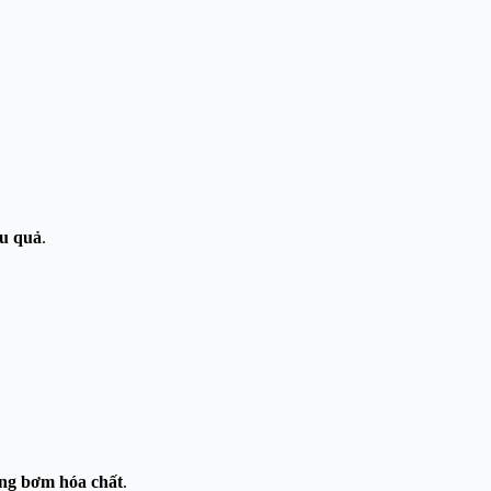
ệu quả
.
ống bơm hóa chất
.