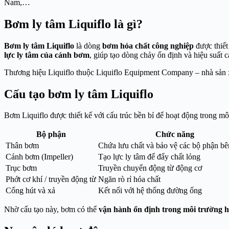
Nam,…
Bơm ly tâm Liquiflo là gì?
Bơm ly tâm Liquiflo
là dòng
bơm hóa chất công nghiệp
được thiết
lực ly tâm của cánh bơm
, giúp tạo dòng chảy ổn định và hiệu suất c
Thương hiệu
Liquiflo
thuộc
Liquiflo Equipment Company
– nhà sản 
Cấu tạo bơm ly tâm Liquiflo
Bơm Liquiflo được thiết kế với cấu trúc bền bỉ để hoạt động trong mô
Bộ phận
Chức năng
Thân bơm
Chứa lưu chất và bảo vệ các bộ phận bê
Cánh bơm (Impeller)
Tạo lực ly tâm để đẩy chất lỏng
Trục bơm
Truyền chuyển động từ động cơ
Phớt cơ khí / truyền động từ
Ngăn rò rỉ hóa chất
Cổng hút và xả
Kết nối với hệ thống đường ống
Nhờ cấu tạo này, bơm có thể
vận hành ổn định trong môi trường h