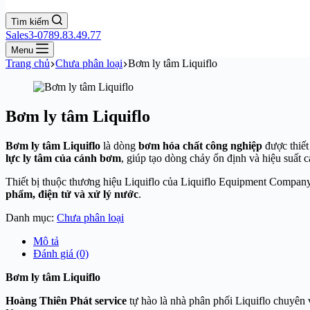
Tìm kiếm
Sales3-0789.83.49.77
Menu
Trang chủ
Chưa phân loại
Bơm ly tâm Liquiflo
Bơm ly tâm Liquiflo
Bơm ly tâm Liquiflo
là dòng
bơm hóa chất công nghiệp
được thiết
lực ly tâm của cánh bơm
, giúp tạo dòng chảy ổn định và hiệu suất c
Thiết bị thuộc thương hiệu
Liquiflo
của
Liquiflo Equipment Compan
phẩm, điện tử và xử lý nước
.
Danh mục:
Chưa phân loại
Mô tả
Đánh giá (0)
Bơm ly tâm Liquiflo
Hoàng Thiên Phát service
tự hào là nhà phân phối Liquiflo chuyên 