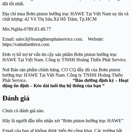
đãi tốt nhất.
Địa chỉ mua Bơm piston hướng trục HAWE Tại Việt Nam uy tín và
chất lượng: 42 Võ Thị Sáu,Xã Hồ Tràm, Tp.HCM
Mrs.Nghĩa-0789.83.49.77
Email: sales3@hoangthienphatservice.com. Website:
https://vattuthietbivn.com
Đơn vị hổ trợ tư vấn tin cậy sản phẩm Bơm piston hướng trục
HAWE Tại Việt Nam. Công ty TNHH Hoàng Thiên Phát Service.
Nơi Bán sản phẩm chính hãng, CO CQ đầy đủ của Bơm piston
hướng trục HAWE Tại Việt Nam. Công ty TNHH Hoàng Thiên
Phát Service.
“Bảo dưỡng định kỳ – Hoạt
động ổn định – Kéo dài tuổi thọ hệ thống của bạn “
Đánh giá
Chưa có đánh giá nào.
Hãy là người đầu tiên nhận xét “Bơm piston hướng trục HAWE”
Email của bạn sẽ không được hiển thị công khai.
Các trường bắt