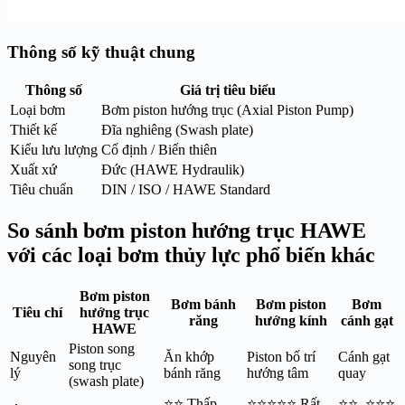
Thông số kỹ thuật chung
Thông số
Giá trị tiêu biểu
Loại bơm
Bơm piston hướng trục (Axial Piston Pump)
Thiết kế
Đĩa nghiêng (Swash plate)
Kiểu lưu lượng
Cố định / Biến thiên
Xuất xứ
Đức (HAWE Hydraulik)
Tiêu chuẩn
DIN / ISO / HAWE Standard
So sánh bơm piston hướng trục HAWE
với
các loại bơm thủy lực phổ biến khác
Bơm piston
Bơm bánh
Bơm piston
Bơm
Tiêu chí
hướng trục
răng
hướng kính
cánh gạt
HAWE
Piston song
Nguyên
Ăn khớp
Piston bố trí
Cánh gạt
song trục
lý
bánh răng
hướng tâm
quay
(swash plate)
⭐⭐ Thấp–
⭐⭐⭐⭐⭐ Rất
⭐⭐–⭐⭐⭐