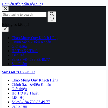
Chuyển đến phần nội dung
Không có kết quả
Chào Mừng Quý Khách Hàng
Chính Sách&Điều Khoản
Giới thiệu
Hổ Trợ Kỷ Thuật
Liên Hệ
Sales3-+84.789.83.49.77
Sản Phẩm
Sales3-0789.83.49.77
Chào Mừng Quý Khách Hàng
Chính Sách&Điều Khoản
Giới thiệu
Hổ Trợ Kỷ Thuật
Liên Hệ
Sales3-+84.789.83.49.77
Sản Phẩm