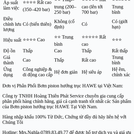
⭐⭐⭐⭐ Rất cao
Áp suất
trung (200–
cao (lên tới
Trung
làm việc
(350–420 bar)
250 bar)
700 bar)
bình
Điều
Không (cố
Có (giới
chỉnh lưu
Có (biến thiên)
Có
định)
hạn)
lượng
⭐⭐ Trung
⭐⭐⭐⭐⭐ Rất
⭐⭐⭐⭐ Cao
⭐⭐⭐
Hiệu suất
bình
cao
Độ ồn
Thấp
Cao
Thấp
Rất thấp
Giá
Trung
Cao
Thấp
Rất cao
thành
bình
Ứng
Công nghiệp &
Hệ êm,
Hệ đơn giản
Hệ siêu áp
dụng
di động cao cấp
chính xác
Đơn vị Phân Phối Bơm piston hướng trục HAWE tại Việt Nam:
Công ty TNHH Hoàng Thiên Phát Service chuyên gia cung cấp
phân phối hàng chính hãng, giá cả cạnh tranh tốt nhất các Sản phẩm
của Bơm piston hướng trục HAWE Tại Việt Nam.
Hàng nhập khẩu 100% Từ Đức, Chứng từ đầy đủ hãy liên hệ với
Chúng Tôi
Hotline: Mrs.Nghĩa-0789.83.49.77 để được hổ trợ dịch vụ và giá ưu