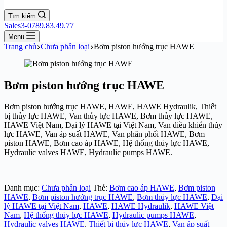
Tìm kiếm
Sales3-0789.83.49.77
Menu
Trang chủ
Chưa phân loại
Bơm piston hướng trục HAWE
Bơm piston hướng trục HAWE
Bơm piston hướng trục HAWE,
HAWE,
HAWE Hydraulik,
Thiết
bị thủy lực HAWE,
Van thủy lực HAWE,
Bơm thủy lực HAWE,
HAWE Việt Nam,
Đại lý HAWE tại Việt Nam,
Van điều khiển thủy
lực HAWE,
Van áp suất HAWE,
Van phân phối HAWE,
Bơm
piston HAWE,
Bơm cao áp HAWE,
Hệ thống thủy lực HAWE,
Hydraulic valves HAWE,
Hydraulic pumps HAWE.
Danh mục:
Chưa phân loại
Thẻ:
Bơm cao áp HAWE
,
Bơm piston
HAWE
,
Bơm piston hướng trục HAWE
,
Bơm thủy lực HAWE
,
Đại
lý HAWE tại Việt Nam
,
HAWE
,
HAWE Hydraulik
,
HAWE Việt
Nam
,
Hệ thống thủy lực HAWE
,
Hydraulic pumps HAWE
,
Hydraulic valves HAWE
,
Thiết bị thủy lực HAWE
,
Van áp suất