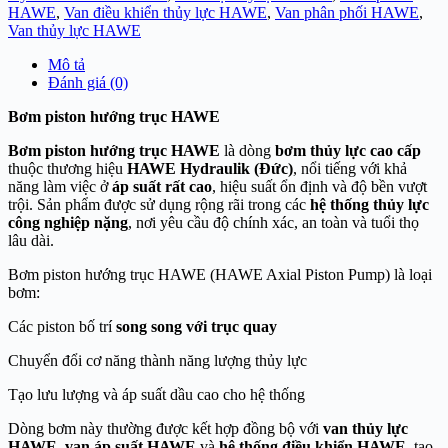
HAWE
,
Van điều khiển thủy lực HAWE
,
Van phân phối HAWE
,
Van thủy lực HAWE
Mô tả
Đánh giá (0)
Bơm piston hướng trục HAWE
Bơm piston hướng trục HAWE
là dòng
bơm thủy lực cao cấp
thuộc thương hiệu
HAWE Hydraulik (Đức)
, nổi tiếng với khả
năng làm việc ở
áp suất rất cao
, hiệu suất ổn định và độ bền vượt
trội. Sản phẩm được sử dụng rộng rãi trong các
hệ thống thủy lực
công nghiệp nặng
, nơi yêu cầu độ chính xác, an toàn và tuổi thọ
lâu dài.
Bơm piston hướng trục HAWE (HAWE Axial Piston Pump) là loại
bơm:
Các piston bố trí
song song với trục quay
Chuyển đổi cơ năng thành năng lượng thủy lực
Tạo lưu lượng và áp suất dầu cao cho hệ thống
Dòng bơm này thường được kết hợp đồng bộ với
van thủy lực
HAWE
,
van áp suất HAWE
và
hệ thống điều khiển HAWE
, tạo