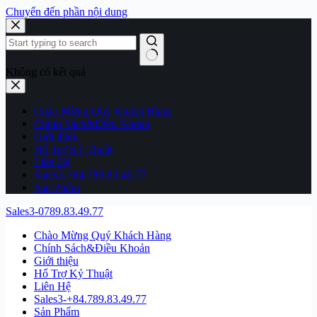
Chuyển đến phần nội dung
Không có kết quả
Chào Mừng Quý Khách Hàng
Chính Sách&Điều Khoản
Giới thiệu
Hổ Trợ Kỷ Thuật
Liên Hệ
Sales3-+84.789.83.49.77
Sản Phẩm
Sales3-0789.83.49.77
Chào Mừng Quý Khách Hàng
Chính Sách&Điều Khoản
Giới thiệu
Hổ Trợ Kỷ Thuật
Liên Hệ
Sales3-+84.789.83.49.77
Sản Phẩm