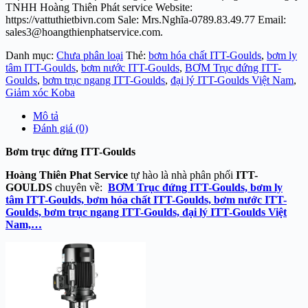
TNHH Hoàng Thiên Phát service Website:
https://vattuthietbivn.com Sale: Mrs.Nghĩa-0789.83.49.77 Email:
sales3@hoangthienphatservice.com.
Danh mục:
Chưa phân loại
Thẻ:
bơm hóa chất ITT-Goulds
,
bơm ly
tâm ITT-Goulds
,
bơm nước ITT-Goulds
,
BƠM Trục đứng ITT-
Goulds
,
bơm trục ngang ITT-Goulds
,
đại lý ITT-Goulds Việt Nam
,
Giảm xóc Koba
Mô tả
Đánh giá (0)
Bơm trục đứng ITT-Goulds
Hoàng Thiên Phat Service
tự hào là nhà phân phối
ITT-
GOULDS
chuyên về:
BƠM Trục đứng ITT-Goulds, bơm ly
tâm ITT-Goulds, bơm hóa chất ITT-Goulds, bơm nước ITT-
Goulds, bơm trục ngang ITT-Goulds, đại lý ITT-Goulds Việt
Nam,…