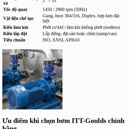
2” – 55”
xả
Tốc độ quay
1450 / 2900 rpm (50Hz)
Gang, Inox 304/316, Duplex, hợp kim đặc
Vật liệu chế tạo
biệt
Kiểu làm kín
Phớt cơ khí / làm kín không phớt (sealless)
Kiểu lắp đặt
Lắp đứng, đặt sàn hoặc chìm (sump/can)
Tiêu chuẩn
ISO, ANSI, API610
Ưu điểm khi chọn bơm ITT-Goulds chính
hãng