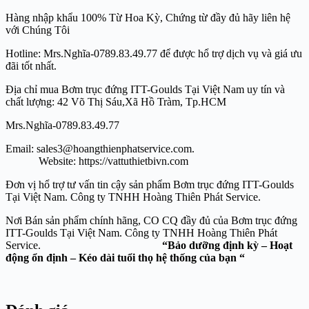
Hàng nhập khẩu 100% Từ Hoa Kỳ, Chứng từ đầy đủ hãy liên hệ
với Chúng Tôi
Hotline: Mrs.Nghĩa-0789.83.49.77 để được hổ trợ dịch vụ và giá ưu
đãi tốt nhất.
Địa chỉ mua Bơm trục đứng ITT-Goulds Tại Việt Nam uy tín và
chất lượng: 42 Võ Thị Sáu,Xã Hồ Tràm, Tp.HCM
Mrs.Nghĩa-0789.83.49.77
Email: sales3@hoangthienphatservice.com.
Website: https://vattuthietbivn.com
Đơn vị hổ trợ tư vấn tin cậy sản phẩm Bơm trục đứng ITT-Goulds
Tại Việt Nam. Công ty TNHH Hoàng Thiên Phát Service.
Nơi Bán sản phẩm chính hãng, CO CQ đầy đủ của Bơm trục đứng
ITT-Goulds Tại Việt Nam. Công ty TNHH Hoàng Thiên Phát
Service.
“Bảo dưỡng định kỳ – Hoạt
động ổn định – Kéo dài tuổi thọ hệ thống của bạn “