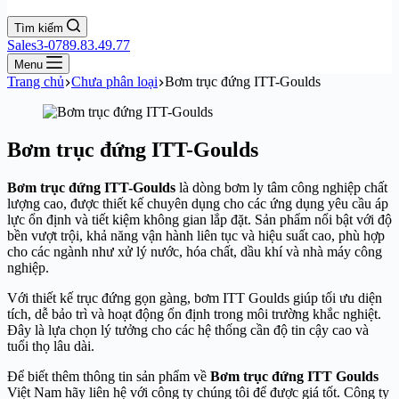
Tìm kiếm
Sales3-0789.83.49.77
Menu
Trang chủ
Chưa phân loại
Bơm trục đứng ITT-Goulds
Bơm trục đứng ITT-Goulds
Bơm trục đứng ITT-Goulds
là dòng bơm ly tâm công nghiệp chất
lượng cao, được thiết kế chuyên dụng cho các ứng dụng yêu cầu áp
lực ổn định và tiết kiệm không gian lắp đặt. Sản phẩm nổi bật với độ
bền vượt trội, khả năng vận hành liên tục và hiệu suất cao, phù hợp
cho các ngành như xử lý nước, hóa chất, dầu khí và nhà máy công
nghiệp.
Với thiết kế trục đứng gọn gàng, bơm ITT Goulds giúp tối ưu diện
tích, dễ bảo trì và hoạt động ổn định trong môi trường khắc nghiệt.
Đây là lựa chọn lý tưởng cho các hệ thống cần độ tin cậy cao và
tuổi thọ lâu dài.
Để biết thêm thông tin sản phẩm về
Bơm trục đứng ITT Goulds
Việt Nam hãy liên hệ với công ty chúng tôi để được giá tốt. Công ty