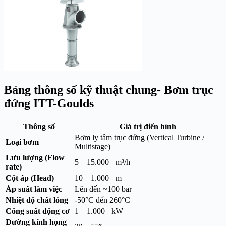
Bảng thông số kỹ thuật chung- Bơm trục
đứng ITT-Goulds
Thông số
Giá trị điển hình
Bơm ly tâm trục đứng (Vertical Turbine /
Loại bơm
Multistage)
Lưu lượng (Flow
5 – 15.000+ m³/h
rate)
Cột áp (Head)
10 – 1.000+ m
Áp suất làm việc
Lên đến ~100 bar
Nhiệt độ chất lỏng
-50°C đến 260°C
Công suất động cơ
1 – 1.000+ kW
Đường kính họng