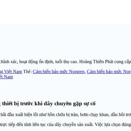
nh xác, hoạt động ổn định, tuổi thọ cao. Hoàng Thiên Phát cung cấp t
 tại Việt Nam
Thẻ:
Cảm biến báo mức Norgren
,
Cảm biến báo mức Norg
ệt Nam
hiết bị trước khi dây chuyền gặp sự cố
ắt đầu xuất hiện lỗi như bồn chứa bị tràn, bơm chạy khan, dầu bôi trơ
trực tiếp đến tính liên tục của dây chuyền sản xuất. Việc lựa chọn đú