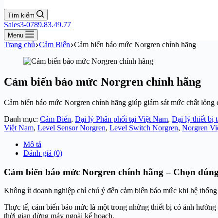
Tìm kiếm
Sales3-0789.83.49.77
Menu
Trang chủ
Cảm Biến
Cảm biến báo mức Norgren chính hãng
Cảm biến báo mức Norgren chính hãng
Cảm biến báo mức Norgren chính hãng giúp giám sát mức chất lỏng chí
Danh mục:
Cảm Biến
,
Đại lý Phân phối tại Việt Nam
,
Đại lý thiết bị
Việt Nam
,
Level Sensor Norgren
,
Level Switch Norgren
,
Norgren Vi
Mô tả
Đánh giá (0)
Cảm biến báo mức Norgren chính hãng – Chọn đúng t
Không ít doanh nghiệp chỉ chú ý đến cảm biến báo mức khi hệ thống b
Thực tế, cảm biến báo mức là một trong những thiết bị có ảnh hưởng 
thời gian dừng máy ngoài kế hoạch.