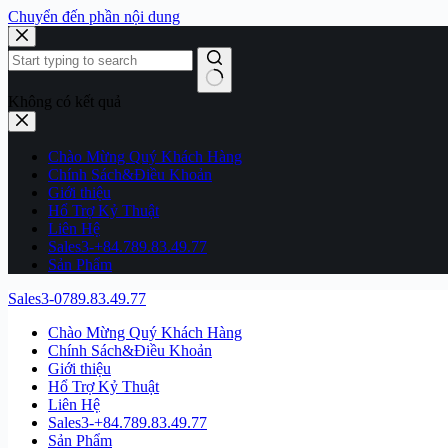
Chuyển đến phần nội dung
Không có kết quả
Chào Mừng Quý Khách Hàng
Chính Sách&Điều Khoản
Giới thiệu
Hổ Trợ Kỷ Thuật
Liên Hệ
Sales3-+84.789.83.49.77
Sản Phẩm
Sales3-0789.83.49.77
Chào Mừng Quý Khách Hàng
Chính Sách&Điều Khoản
Giới thiệu
Hổ Trợ Kỷ Thuật
Liên Hệ
Sales3-+84.789.83.49.77
Sản Phẩm