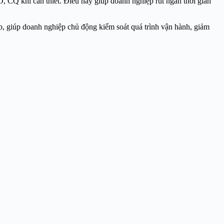
CO, CQ khi cần thiết. Điều này giúp doanh nghiệp rút ngắn thời gian
ệp, giúp doanh nghiệp chủ động kiểm soát quá trình vận hành, giảm