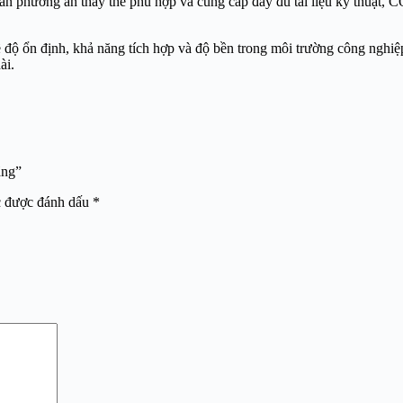
 vấn phương án thay thế phù hợp và cung cấp đầy đủ tài liệu kỹ thuật, 
về độ ổn định, khả năng tích hợp và độ bền trong môi trường công nghi
ài.
ãng”
c được đánh dấu
*