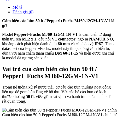
Mô tả
Đánh giá (0)
Cảm biến cào bùn 50 ft / Pepperl+Fuchs MJ60-12GM-1N-V1 là
gì?
Model
Pepperl+Fuchs MJ60-12GM-1N-V1
là cảm biến từ dạng
thân trụ ren
M12 x 1
, đầu nối
V1 connector
, ngõ ra
NAMUR NO
,
khoảng cách phát hiện danh định
60 mm
và cấp bảo vệ
IP67
. Theo
datasheet của Pepperl+Fuchs, model này thuộc dòng cảm biến từ,
dùng với nam châm tham chiếu
DM 60-31-15
và hiện được ghi chú
là model đã ngưng sản xuất.
Vai trò của cảm biến cào bùn 50 ft /
Pepperl+Fuchs MJ60-12GM-1N-V1
Trong hệ thống xử lý nước thải, cơ cấu cào bùn thường hoạt động
liên tục để gom bùn lắng về hố thu. Với các bể cào bùn có kích
thước khoảng
50 ft
, việc giám sát vị trí và hành trình của thiết bị là
rất quan trọng.
Cảm biến cào bùn 50 ft Pepperl+Fuchs MJ60-12GM-1N-V1 chính h