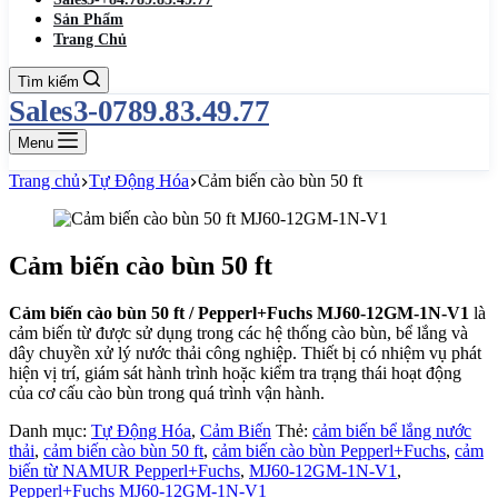
Sản Phẩm
Trang Chủ
Tìm kiếm
Sales3-0789.83.49.77
Menu
Trang chủ
Tự Động Hóa
Cảm biến cào bùn 50 ft
Cảm biến cào bùn 50 ft
Cảm biến cào bùn 50 ft / Pepperl+Fuchs MJ60-12GM-1N-V1
là
cảm biến từ được sử dụng trong các hệ thống cào bùn, bể lắng và
dây chuyền xử lý nước thải công nghiệp. Thiết bị có nhiệm vụ phát
hiện vị trí, giám sát hành trình hoặc kiểm tra trạng thái hoạt động
của cơ cấu cào bùn trong quá trình vận hành.
Danh mục:
Tự Động Hóa
,
Cảm Biến
Thẻ:
cảm biến bể lắng nước
thải
,
cảm biến cào bùn 50 ft
,
cảm biến cào bùn Pepperl+Fuchs
,
cảm
biến từ NAMUR Pepperl+Fuchs
,
MJ60-12GM-1N-V1
,
Pepperl+Fuchs MJ60-12GM-1N-V1