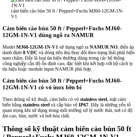
cảm biến cào bùn 50 ft / Pepperl+Fuchs MJ60-12GM-1N-
V1
Cảm biến cào bùn 50 ft / Pepperl+Fuchs MJ60-
12GM-1N-V1 dùng ngõ ra NAMUR
Model
MJ60-12GM-1N-V1
sử dụng ngõ ra
NAMUR NO
, điện áp
danh định
8 VDC
và dòng tiêu thụ thay đổi theo trạng thái phát hiện
nam châm. Đây là loại tín hiệu thường dùng trong các hệ thống
công nghiệp cần độ ổn định cao, đặc biệt khi kết hợp với bộ cách ly
tín hiệu hoặc module input NAMUR phù hợp.
Cảm biến cào bùn 50 ft / Pepperl+Fuchs MJ60-
12GM-1N-V1 có vỏ inox bền bỉ
Theo thông số kỹ thuật, cảm biến có vỏ
stainless steel
, mặt cảm
biến bằng
stainless steel
và cấp bảo vệ
IP67
. Đây là những yếu tố
quan trọng khi sử dụng trong môi trường xử lý nước thải, nơi có độ
ẩm cao, bùn, nước và hơi hóa chất.
Thông số kỹ thuật cảm biến cào bùn 50 ft
/ Pepperl+Fuchs MJ60-12GM-1N-V1