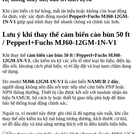
Khi cảm biến cũ hư hỏng, mất tín hiệu hoặc không còn hoạt động
ổn định, việc xác định đúng model
Pepperl+Fuchs MJ60-12GM-
1N-V1
giúp quá trình thay thế nhanh chóng và chính xác hơn.
Lưu ý khi thay thế cảm biến cào bùn 50 ft
/ Pepperl+Fuchs MJ60-12GM-1N-V1
Khi thay thế
cảm biến cào bùn 50 ft / Pepperl+Fuchs MJ60-
12GM-1N-V1
, cần kiểm tra kỹ các yếu tố như loại tín hiệu, điện áp,
đầu nối, khoảng cách phát hiện, vị trí lắp đặt và loại nam châm đang
sử dụng.
Do model
MJ60-12GM-1N-V1
là cảm biến
NAMUR 2 dây
,
người dùng không nên đấu nối trực tiếp như cảm biến PNP hoặc
NPN thông thường. Thiết bị cần được kết nối với module nhận tín
hiệu NAMUR, bộ cách ly hoặc thiết bị giao tiếp phù hợp để đảm
bảo hệ thống hoạt động chính xác.
Ngoài ra, vì model này được ghi chú là đã ngưng sản xuất, khi cần
thay thế nên kiểm tra kỹ mã hàng tương đương, kích thước cơ khí,
sơ đồ đấu dây và khả năng tương thích với tủ điều khiển hiện hữu.