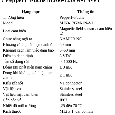
Hạng mục
Thông tin
Thương hiệu
Pepperl+Fuchs
Model
MJ60-12GM-1N-V1
Magnetic field sensor / cảm biến
Loại cảm biến
từ
Chức năng ngõ ra
NAMUR NO
Khoảng cách phát hiện danh định
60 mm
Khoảng cách làm việc đảm bảo
0–60 mm
Điện áp danh định
8 VDC
Tần số đóng cắt
0–1000 Hz
Dòng khi phát hiện nam châm
≥ 3 mA
Dòng khi không phát hiện nam
≤ 1 mA
châm
Kiểu kết nối
V1 connector
Vật liệu vỏ
Stainless steel
Vật liệu mặt cảm biến
Stainless steel
Cấp bảo vệ
IP67
Nhiệt độ môi trường
-25 đến 70 °C
Kích thước
M12 x 1, dài 50 mm