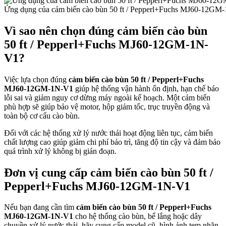
Ứng dụng của cảm biến cào bùn 50 ft / Pepperl+Fuchs MJ60-12GM
Vì sao nên chọn đúng cảm biến cào bùn
50 ft / Pepperl+Fuchs MJ60-12GM-1N-
V1?
Việc lựa chọn đúng
cảm biến cào bùn 50 ft / Pepperl+Fuchs
MJ60-12GM-1N-V1
giúp hệ thống vận hành ổn định, hạn chế báo
lỗi sai và giảm nguy cơ dừng máy ngoài kế hoạch. Một cảm biến
phù hợp sẽ giúp bảo vệ motor, hộp giảm tốc, trục truyền động và
toàn bộ cơ cấu cào bùn.
Đối với các hệ thống xử lý nước thải hoạt động liên tục, cảm biến
chất lượng cao giúp giảm chi phí bảo trì, tăng độ tin cậy và đảm bảo
quá trình xử lý không bị gián đoạn.
Đơn vị cung cấp cảm biến cào bùn 50 ft /
Pepperl+Fuchs MJ60-12GM-1N-V1
Nếu bạn đang cần tìm
cảm biến cào bùn 50 ft / Pepperl+Fuchs
MJ60-12GM-1N-V1
cho hệ thống cào bùn, bể lắng hoặc dây
chuyền xử lý nước thải, hãy cung cấp model cũ, hình ảnh tem nhãn,