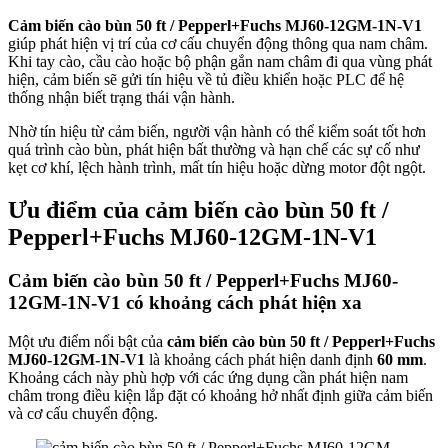
Cảm biến cào bùn 50 ft / Pepperl+Fuchs MJ60-12GM-1N-V1
giúp phát hiện vị trí của cơ cấu chuyển động thông qua nam châm.
Khi tay cào, cầu cào hoặc bộ phận gắn nam châm đi qua vùng phát
hiện, cảm biến sẽ gửi tín hiệu về tủ điều khiển hoặc PLC để hệ
thống nhận biết trạng thái vận hành.
Nhờ tín hiệu từ cảm biến, người vận hành có thể kiểm soát tốt hơn
quá trình cào bùn, phát hiện bất thường và hạn chế các sự cố như
kẹt cơ khí, lệch hành trình, mất tín hiệu hoặc dừng motor đột ngột.
Ưu điểm của cảm biến cào bùn 50 ft /
Pepperl+Fuchs MJ60-12GM-1N-V1
Cảm biến cào bùn 50 ft / Pepperl+Fuchs MJ60-
12GM-1N-V1 có khoảng cách phát hiện xa
Một ưu điểm nổi bật của
cảm biến cào bùn 50 ft / Pepperl+Fuchs
MJ60-12GM-1N-V1
là khoảng cách phát hiện danh định
60 mm
.
Khoảng cách này phù hợp với các ứng dụng cần phát hiện nam
châm trong điều kiện lắp đặt có khoảng hở nhất định giữa cảm biến
và cơ cấu chuyển động.