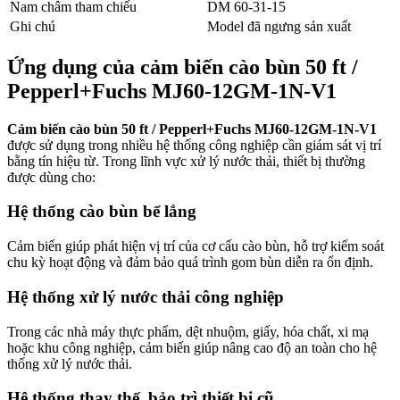
Nam châm tham chiếu
DM 60-31-15
Ghi chú
Model đã ngưng sản xuất
Ứng dụng của cảm biến cào bùn 50 ft /
Pepperl+Fuchs MJ60-12GM-1N-V1
Cảm biến cào bùn 50 ft / Pepperl+Fuchs MJ60-12GM-1N-V1
được sử dụng trong nhiều hệ thống công nghiệp cần giám sát vị trí
bằng tín hiệu từ. Trong lĩnh vực xử lý nước thải, thiết bị thường
được dùng cho:
Hệ thống cào bùn bể lắng
Cảm biến giúp phát hiện vị trí của cơ cấu cào bùn, hỗ trợ kiểm soát
chu kỳ hoạt động và đảm bảo quá trình gom bùn diễn ra ổn định.
Hệ thống xử lý nước thải công nghiệp
Trong các nhà máy thực phẩm, dệt nhuộm, giấy, hóa chất, xi mạ
hoặc khu công nghiệp, cảm biến giúp nâng cao độ an toàn cho hệ
thống xử lý nước thải.
Hệ thống thay thế, bảo trì thiết bị cũ