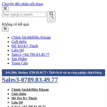
Chuyển đến phần nội dung
Không có kết quả
Chính Sách&Điều Khoản
Giới thiệu
Hổ Trợ Kỷ Thuật
Liên Hệ
Sales3-+84.789.83.49.77
Sản Phẩm
Trang Chủ
Sales3-0789.83.49.77
Chính Sách&Điều Khoản
Giới thiệu
Hổ Trợ Kỷ Thuật
Liên Hệ
Sales3-+84.789.83.49.77