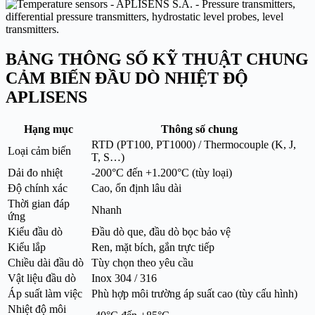
BẢNG THÔNG SỐ KỸ THUẬT CHUNG
CẢM BIẾN ĐẦU DÒ NHIỆT ĐỘ
APLISENS
Hạng mục
Thông số chung
RTD (PT100, PT1000) / Thermocouple (K, J,
Loại cảm biến
T, S…)
Dải đo nhiệt
-200°C đến +1.200°C (tùy loại)
Độ chính xác
Cao, ổn định lâu dài
Thời gian đáp
Nhanh
ứng
Kiểu đầu dò
Đầu dò que, đầu dò bọc bảo vệ
Kiểu lắp
Ren, mặt bích, gắn trực tiếp
Chiều dài đầu dò
Tùy chọn theo yêu cầu
Vật liệu đầu dò
Inox 304 / 316
Áp suất làm việc
Phù hợp môi trường áp suất cao (tùy cấu hình)
Nhiệt độ môi