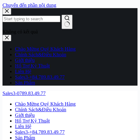
Chuyển đến phần nội dung
Không có kết quả
Chào Mừng Quý Khách Hàng
Chính Sách&Điều Khoản
Giới thiệu
Hổ Trợ Kỷ Thuật
Liên Hệ
Sales3-+84.789.83.49.77
Sản Phẩm
Sales3-0789.83.49.77
Chào Mừng Quý Khách Hàng
Chính Sách&Điều Khoản
Giới thiệu
Hổ Trợ Kỷ Thuật
Liên Hệ
Sales3-+84.789.83.49.77
Sản Phẩm