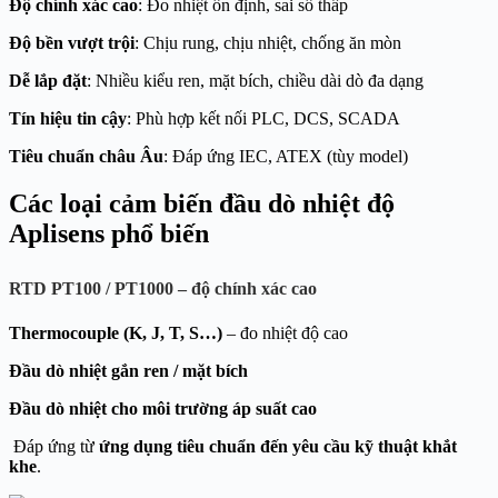
Độ chính xác cao
: Đo nhiệt ổn định, sai số thấp
Độ bền vượt trội
: Chịu rung, chịu nhiệt, chống ăn mòn
Dễ lắp đặt
: Nhiều kiểu ren, mặt bích, chiều dài dò đa dạng
Tín hiệu tin cậy
: Phù hợp kết nối PLC, DCS, SCADA
Tiêu chuẩn châu Âu
: Đáp ứng IEC, ATEX (tùy model)
Các loại cảm biến đầu dò nhiệt độ
Aplisens phổ biến
RTD PT100 / PT1000
– độ chính xác cao
Thermocouple (K, J, T, S…)
– đo nhiệt độ cao
Đầu dò nhiệt gắn ren / mặt bích
Đầu dò nhiệt cho môi trường áp suất cao
Đáp ứng từ
ứng dụng tiêu chuẩn đến yêu cầu kỹ thuật khắt
khe
.