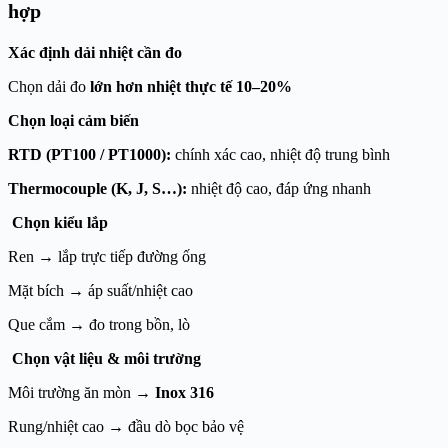
hợp
Xác định dải nhiệt cần đo
Chọn dải đo
lớn hơn nhiệt thực tế 10–20%
Chọn loại cảm biến
RTD (PT100 / PT1000):
chính xác cao, nhiệt độ trung bình
Thermocouple (K, J, S…):
nhiệt độ cao, đáp ứng nhanh
Chọn kiểu lắp
Ren → lắp trực tiếp đường ống
Mặt bích → áp suất/nhiệt cao
Que cắm → đo trong bồn, lò
Chọn vật liệu & môi trường
Môi trường ăn mòn →
Inox 316
Rung/nhiệt cao → đầu dò bọc bảo vệ