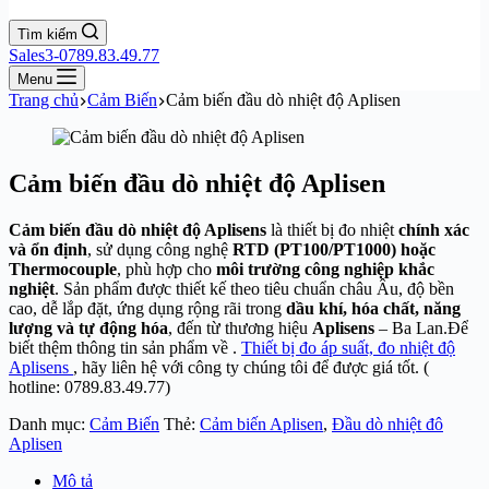
Tìm kiếm
Sales3-0789.83.49.77
Menu
Trang chủ
Cảm Biến
Cảm biến đầu dò nhiệt độ Aplisen
Cảm biến đầu dò nhiệt độ Aplisen
Cảm biến đầu dò nhiệt độ Aplisens
là thiết bị đo nhiệt
chính xác
và ổn định
, sử dụng công nghệ
RTD (PT100/PT1000) hoặc
Thermocouple
, phù hợp cho
môi trường công nghiệp khắc
nghiệt
. Sản phẩm được thiết kế theo tiêu chuẩn châu Âu, độ bền
cao, dễ lắp đặt, ứng dụng rộng rãi trong
dầu khí, hóa chất, năng
lượng và tự động hóa
, đến từ thương hiệu
Aplisens
– Ba Lan.Để
biết thệm thông tin sản phẩm về .
Thiết bị đo áp suất, đo nhiệt độ
Aplisens
, hãy liên hệ với công ty chúng tôi để được giá tốt. (
hotline: 0789.83.49.77)
Danh mục:
Cảm Biến
Thẻ:
Cảm biến Aplisen
,
Đầu dò nhiệt đô
Aplisen
Mô tả