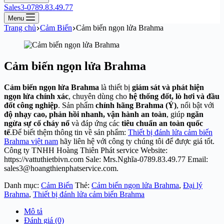
Sales3-0789.83.49.77
Menu
Trang chủ
Cảm Biến
Cảm biến ngọn lửa Brahma
Cảm biến ngọn lửa Brahma
Cảm biến ngọn lửa Brahma
là thiết bị
giám sát và phát hiện
ngọn lửa chính xác
, chuyên dùng cho
hệ thống đốt, lò hơi và đầu
đốt công nghiệp
. Sản phẩm
chính hãng Brahma (Ý)
, nổi bật với
độ nhạy cao, phản hồi nhanh, vận hành an toàn
, giúp
ngăn
ngừa sự cố cháy nổ
và đáp ứng các
tiêu chuẩn an toàn quốc
tế
.Để biết thệm thông tin về sản phẩm:
Thiết bị đánh lửa cảm biến
Brahma việt nam
hãy liên hệ với công ty chúng tôi để được giá tốt.
Công ty TNHH Hoàng Thiên Phát service Website:
https://vattuthietbivn.com Sale: Mrs.Nghĩa-0789.83.49.77 Email:
sales3@hoangthienphatservice.com.
Danh mục:
Cảm Biến
Thẻ:
Cảm biến ngọn lửa Brahma
,
Đại lý
Brahma
,
Thiết bị đánh lửa cảm biến Brahma
Mô tả
Đánh giá (0)