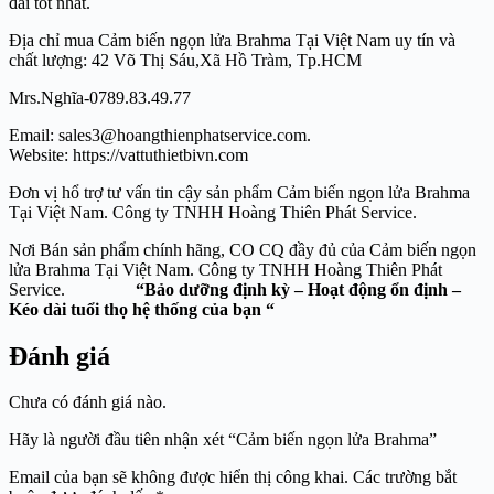
đãi tốt nhất.
Địa chỉ mua Cảm biến ngọn lửa Brahma Tại Việt Nam uy tín và
chất lượng: 42 Võ Thị Sáu,Xã Hồ Tràm, Tp.HCM
Mrs.Nghĩa-0789.83.49.77
Email: sales3@hoangthienphatservice.com.
Website: https://vattuthietbivn.com
Đơn vị hổ trợ tư vấn tin cậy sản phẩm Cảm biến ngọn lửa Brahma
Tại Việt Nam. Công ty TNHH Hoàng Thiên Phát Service.
Nơi Bán sản phẩm chính hãng, CO CQ đầy đủ của Cảm biến ngọn
lửa Brahma Tại Việt Nam. Công ty TNHH Hoàng Thiên Phát
Service.
“Bảo dưỡng định kỳ – Hoạt động ổn định –
Kéo dài tuổi thọ hệ thống của bạn “
Đánh giá
Chưa có đánh giá nào.
Hãy là người đầu tiên nhận xét “Cảm biến ngọn lửa Brahma”
Email của bạn sẽ không được hiển thị công khai.
Các trường bắt