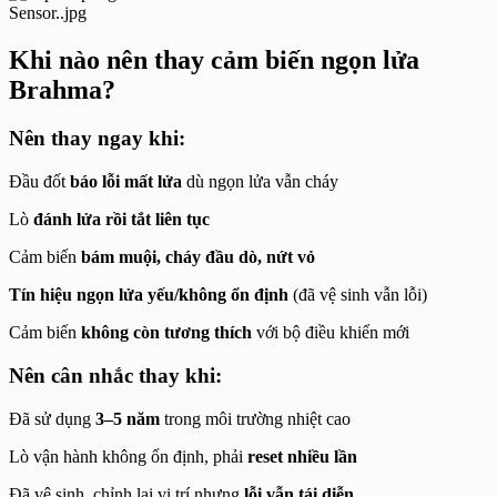
Khi nào nên thay cảm biến ngọn lửa
Brahma
?
Nên
thay ngay
khi:
Đầu đốt
báo lỗi mất lửa
dù ngọn lửa vẫn cháy
Lò
đánh lửa rồi tắt liên tục
Cảm biến
bám muội, cháy đầu dò, nứt vỏ
Tín hiệu ngọn lửa yếu/không ổn định
(đã vệ sinh vẫn lỗi)
Cảm biến
không còn tương thích
với bộ điều khiển mới
Nên
cân nhắc thay
khi:
Đã sử dụng
3–5 năm
trong môi trường nhiệt cao
Lò vận hành không ổn định, phải
reset nhiều lần
Đã vệ sinh, chỉnh lại vị trí nhưng
lỗi vẫn tái diễn