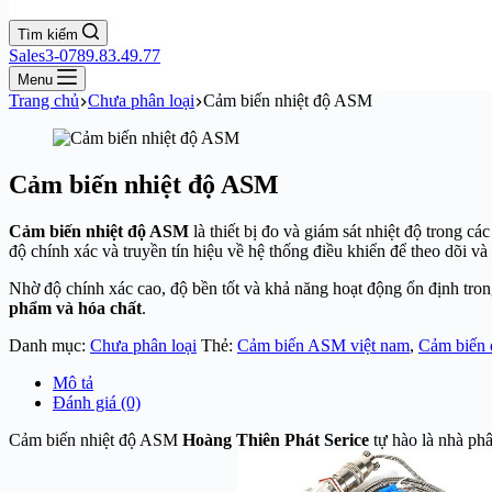
Tìm kiếm
Sales3-0789.83.49.77
Menu
Trang chủ
Chưa phân loại
Cảm biến nhiệt độ ASM
Cảm biến nhiệt độ ASM
Cảm biến nhiệt độ ASM
là thiết bị đo và giám sát nhiệt độ trong 
độ chính xác và truyền tín hiệu về hệ thống điều khiển để theo dõi và
Nhờ độ chính xác cao, độ bền tốt và khả năng hoạt động ổn định tro
phẩm và hóa chất
.
Danh mục:
Chưa phân loại
Thẻ:
Cảm biến ASM việt nam
,
Cảm biến
Mô tả
Đánh giá (0)
Cảm biến nhiệt độ ASM
Hoàng Thiên Phát Serice
tự hào là nhà p