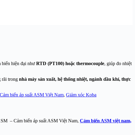
m biến hiện đại như
RTD (PT100) hoặc thermocouple
, giúp đo nhiệt
 rãi trong
nhà máy sản xuất, hệ thống nhiệt, ngành dầu khí, thực
 Cảm biến áp suất ASM Việt Nam
,
Giảm xóc Koba
 ASM – Cảm biến áp suất ASM Việt Nam,
Cảm biến ASM việt nam,