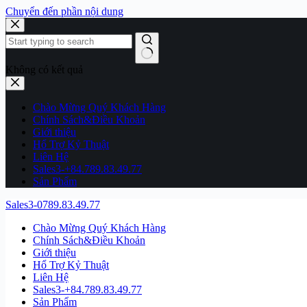
Chuyển đến phần nội dung
Không có kết quả
Chào Mừng Quý Khách Hàng
Chính Sách&Điều Khoản
Giới thiệu
Hổ Trợ Kỷ Thuật
Liên Hệ
Sales3-+84.789.83.49.77
Sản Phẩm
Sales3-0789.83.49.77
Chào Mừng Quý Khách Hàng
Chính Sách&Điều Khoản
Giới thiệu
Hổ Trợ Kỷ Thuật
Liên Hệ
Sales3-+84.789.83.49.77
Sản Phẩm