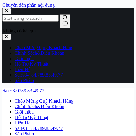
Chuyển đến phần nội dung
Không có kết quả
Chào Mừng Quý Khách Hàng
Chính Sách&Điều Khoản
Giới thiệu
Hổ Trợ Kỷ Thuật
Liên Hệ
Sales3-+84.789.83.49.77
Sản Phẩm
Sales3-0789.83.49.77
Chào Mừng Quý Khách Hàng
Chính Sách&Điều Khoản
Giới thiệu
Hổ Trợ Kỷ Thuật
Liên Hệ
Sales3-+84.789.83.49.77
Sản Phẩm