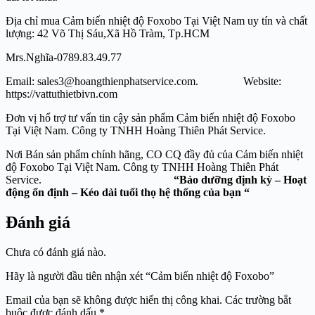
Địa chỉ mua Cảm biến nhiệt độ Foxobo Tại Việt Nam uy tín và chất
lượng: 42 Võ Thị Sáu,Xã Hồ Tràm, Tp.HCM
Mrs.Nghĩa-0789.83.49.77
Email: sales3@hoangthienphatservice.com. Website:
https://vattuthietbivn.com
Đơn vị hổ trợ tư vấn tin cậy sản phẩm Cảm biến nhiệt độ Foxobo
Tại Việt Nam. Công ty TNHH Hoàng Thiên Phát Service.
Nơi Bán sản phẩm chính hãng, CO CQ đầy đủ của Cảm biến nhiệt
độ Foxobo Tại Việt Nam. Công ty TNHH Hoàng Thiên Phát
Service.
“Bảo dưỡng định kỳ – Hoạt
động ổn định – Kéo dài tuổi thọ hệ thống của bạn “
Đánh giá
Chưa có đánh giá nào.
Hãy là người đầu tiên nhận xét “Cảm biến nhiệt độ Foxobo”
Email của bạn sẽ không được hiển thị công khai.
Các trường bắt
buộc được đánh dấu
*