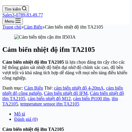
Tìm kiếm
Sales3-0789.83.49.77
Menu
Trang chủ
Cảm Biến
Cảm biến nhiệt độ ifm TA2105
Cảm biến nhiệt độ ifm TA2105
Cảm biến nhiệt độ ifm TA2105
là lựa chọn đáng tin cậy cho các
hệ thống giám sát nhiệt độ hiện đại nhờ độ chính xác cao, độ bền
vượt trội và khả năng tích hợp dễ dàng với mọi nền tảng điều khiển
công nghiệp.
Danh mục:
Cảm Biến
Thẻ:
cảm biến nhiệt độ 4-20mA
,
cảm biến
nhiệt độ công nghiệp
,
Cảm biến nhiệt đô IFM
,
Cảm biến nhiệt độ
ifm TA2105
,
cảm biến nhiệt độ M12
,
cảm biến Pt100 ifm
,
ifm
TA2105
,
temperature sensor ifm TA2105
Mô tả
Đánh giá (0)
Cảm biến nhiệt độ ifm TA2105