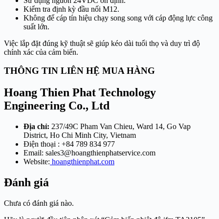
Sử dụng nguồn 24VDC ổn định.
Kiểm tra định kỳ đầu nối M12.
Không để cáp tín hiệu chạy song song với cáp động lực công
suất lớn.
Việc lắp đặt đúng kỹ thuật sẽ giúp kéo dài tuổi thọ và duy trì độ
chính xác của cảm biến.
THÔNG TIN LIÊN HỆ MUA HÀNG
Hoang Thien Phat Technology
Engineering Co., Ltd
Địa chỉ:
237/49C Pham Van Chieu, Ward 14, Go Vap
District, Ho Chi Minh City, Vietnam
Điện thoại : +84 789 834 977
Email:
sales3@hoangthienphatservice.com
Website:
hoangthienphat.com
Đánh giá
Chưa có đánh giá nào.