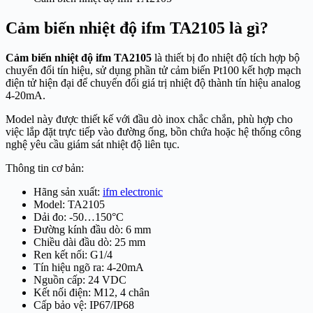
Cảm biến nhiệt độ ifm TA2105 là gì?
Cảm biến nhiệt độ ifm TA2105
là thiết bị đo nhiệt độ tích hợp bộ
chuyển đổi tín hiệu, sử dụng phần tử cảm biến Pt100 kết hợp mạch
điện tử hiện đại để chuyển đổi giá trị nhiệt độ thành tín hiệu analog
4-20mA.
Model này được thiết kế với đầu dò inox chắc chắn, phù hợp cho
việc lắp đặt trực tiếp vào đường ống, bồn chứa hoặc hệ thống công
nghệ yêu cầu giám sát nhiệt độ liên tục.
Thông tin cơ bản:
Hãng sản xuất:
ifm electronic
Model: TA2105
Dải đo: -50…150°C
Đường kính đầu dò: 6 mm
Chiều dài đầu dò: 25 mm
Ren kết nối: G1/4
Tín hiệu ngõ ra: 4-20mA
Nguồn cấp: 24 VDC
Kết nối điện: M12, 4 chân
Cấp bảo vệ: IP67/IP68