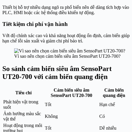
Thiết bị hỗ trợ nhiều dạng ngõ ra phổ biến nên dễ dàng tích hợp vào
PLC, HMI hoặc các hệ thống điều khiển tự động.
Tiết kiệm chi phí vận hành
Với độ chính xác cao và khả năng hoạt động ổn định, cảm biến giúp
hạn chế lỗi sản xuất và giảm chi phí bảo trì.
Vì sao nên chọn cảm biến siêu âm SensoPart UT20-700?
So sánh cảm biến siêu âm SensoPart
UT20-700 với cảm biến quang điện
Cảm biến siêu âm
Cảm biến
Tiêu chí
SensoPart UT20-700
quang điện
Phát hiện vật trong
Tốt
Hạn chế
suốt
Ảnh hưởng màu sắc
Không
Có
vật thể
Hoạt động trong môi
Tốt
Dễ nhiễu
trường bụi