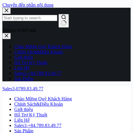
Chuyển đến phần nội dung
Không có kết quả
Chào Mừng Quý Khách Hàng
Chính Sách&Điều Khoản
Giới thiệu
Hổ Trợ Kỷ Thuật
Liên Hệ
Sales3-+84.789.83.49.77
Sản Phẩm
Sales3-0789.83.49.77
Chào Mừng Quý Khách Hàng
Chính Sách&Điều Khoản
Giới thiệu
Hổ Trợ Kỷ Thuật
Liên Hệ
Sales3-+84.789.83.49.77
Sản Phẩm