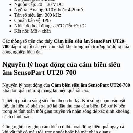
Nguồn cấp: 20 – 30 VDC
Ngõ ra: Analog 0-10V hoặc 4-20mA
Tần số siêu âm: 300 kHz
Chuẩn bảo vệ: IP67
Nhiệt độ hoạt động: -25°C đến +70°C
Kết nối: M8 4 chân
Các thông số trên cho thấy
Cảm biến siêu âm SensoPart UT20-
700
đáp ứng tốt các yêu cầu khắt khe trong môi trường tự động hóa
công nghiệp hiện đại.
Nguyên lý hoạt động của cảm biến siêu
âm SensoPart UT20-700
Nguyên lý hoạt động của
Cảm biến siêu âm SensoPart UT20-700
khá đơn giản nhưng mang lại hiệu quả rất cao.
Thiết bị phát ra sóng siêu âm theo chu kỳ. Khi sóng chạm vào vật
thể, tín hiệu sẽ phản xạ trở lại đầu thu của cảm biến. Bộ xử lý bên
trong sẽ tính toán thời gian truyền và nhận sóng để xác định khoảng
cách chính xác.
Công nghệ này giúp cảm biến có thể hoạt động hiệu quả ngay cả
khi vật thể có màu tối, trong suốt hoặc bề mặt phản quang.