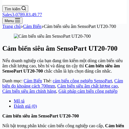
Tìm kiếm
Sales3-0789.83.49.77
Menu
Trang chủ
Cảm Biến
Cảm biến siêu âm SensoPart UT20-700
Cảm biến siêu âm SensoPart UT20-700
Nếu doanh nghiệp của bạn đang tìm kiếm một dòng cảm biến siêu
âm chất lượng cao, bền bỉ và đáng tin cậy thì
Cảm biến siêu âm
SensoPart UT20-700
chắc chắn là lựa chọn đáng cân nhắc.
Danh mục:
Cảm Biến
Thẻ:
cảm biến công nghiệp SensoPart
,
Cảm
biến đo khoảng cách 700mm
,
Cảm biến siêu âm chất lượng cao
,
Cảm biến siêu âm chính hãng
,
Giải pháp cảm biến công nghiệp
Mô tả
Đánh giá (0)
Cảm biến siêu âm SensoPart UT20-700
Nổi bật trong phân khúc cảm biến công nghiệp cao cấp,
Cảm biến