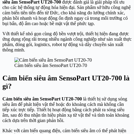
siêu âm SensoPart UT20-700
được đánh giá là giải pháp tối ưu
cho các hệ thống tự động hóa hiện đại. Sản phẩm sở hữu công nghệ
cảm biến tiên tiến đến từ Đức, cho khả năng đo lường chính xác,
phản hồi nhanh và hoạt động ổn định ngay cả trong môi trường có
bụi bẩn, độ ẩm cao hoặc bề mặt vật thể phức tạp.
Với thiết kế nhỏ gọn cùng độ bền vượt trội, thiết bị hiện đang được
ứng dụng rộng rãi trong nhiều ngành công nghiệp như sản xuất thực
phẩm, đóng gói, logistics, robot tự động và dây chuyền sản xuất
thông minh.
Cảm biến siêu âm SensoPart UT20-70
Cảm biến siêu âm SensoPart UT20-700 là
gì?
Cảm biến siêu âm SensoPart UT20-700
là thiết bị sử dụng sóng
siêu âm để phát hiện vật thể hoặc đo khoảng cách mà không cần
tiếp xúc trực tiếp. Thiết bị hoạt động bằng cách phát ra sóng siêu
âm, sau đó thu nhận tín hiệu phản xạ từ vật thể và tính toán khoảng
cách dựa trên thời gian phản hồi.
Khác với cảm biến quang điện, cảm biến siêu âm có thể phát hiện