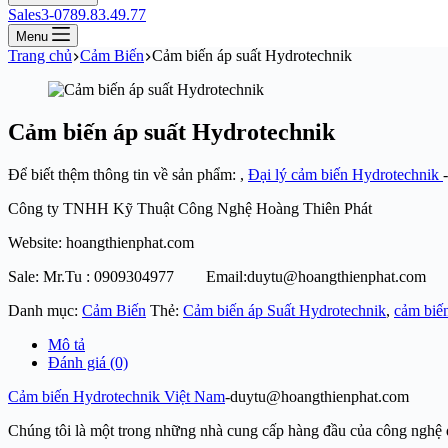
Sales3-0789.83.49.77
Menu
Trang chủ
Cảm Biến
Cảm biến áp suất Hydrotechnik
Cảm biến áp suất Hydrotechnik
Để biết thệm thông tin về sản phẩm: ,
Đại lý cảm biến Hydrotechnik
Công ty TNHH Kỹ Thuật Công Nghệ Hoàng Thiên Phát
Website: hoangthienphat.com
Sale: Mr.Tu : 0909304977 Email:duytu@hoangthienphat.com
Danh mục:
Cảm Biến
Thẻ:
Cảm biến áp Suất Hydrotechnik
,
cảm biế
Mô tả
Đánh giá (0)
Cảm biến Hydrotechnik Việt Nam
-duytu@hoangthienphat.com
Chúng tôi là một trong những nhà cung cấp hàng đầu của công nghệ đo