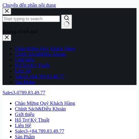
Chuyển đến phần nội dung
Không có kết quả
Chào Mừng Quý Khách Hàng
Chính Sách&Điều Khoản
Giới thiệu
Hổ Trợ Kỷ Thuật
Liên Hệ
Sales3-+84.789.83.49.77
Sản Phẩm
Sales3-0789.83.49.77
Chào Mừng Quý Khách Hàng
Chính Sách&Điều Khoản
Giới thiệu
Hổ Trợ Kỷ Thuật
Liên Hệ
Sales3-+84.789.83.49.77
Sản Phẩm