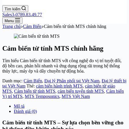
Tìm kiếm
Sales3-0789.83.49.77
Menu
Trang chủ
Cảm Biến
Cảm biến từ tính MTS chính hãng
Cảm biến từ tính MTS chính hãng
Tìm hiểu Cảm biến từ tính MTS với công nghệ đo vị trí tuyệt đối,
độ bền cao, phản hồi nhanh và ứng dụng rộng rãi trong hệ thống
thủy lực, máy ép và dây chuyền tự động hóa.
Danh mục:
Cảm Biến
,
Đại lý Phân phối tại Việt Nam
,
Đại lý thiết bị
tại Việt Nam
Thẻ:
cảm biến hành trình MTS
,
cảm biến từ giảo
MTS
,
Cảm biến từ tính MTS
,
cảm biến tuyến tính MTS
,
Cảm biến
Vị trí MTS
,
MTS Temposonics
,
MTS Việt Nam
Mô tả
Đánh giá (0)
Cảm biến từ tính MTS – Sự lựa chọn bền vững cho
hệ thống điều khiển chính xác