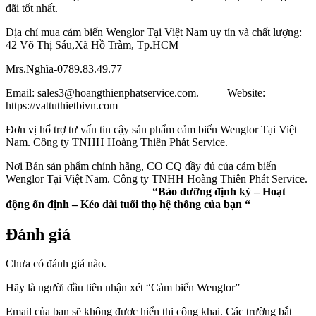
đãi tốt nhất.
Địa chỉ mua cảm biến Wenglor Tại Việt Nam uy tín và chất lượng:
42 Võ Thị Sáu,Xã Hồ Tràm, Tp.HCM
Mrs.Nghĩa-0789.83.49.77
Email: sales3@hoangthienphatservice.com. Website:
https://vattuthietbivn.com
Đơn vị hổ trợ tư vấn tin cậy sản phẩm cảm biến Wenglor Tại Việt
Nam. Công ty TNHH Hoàng Thiên Phát Service.
Nơi Bán sản phẩm chính hãng, CO CQ đầy đủ của cảm biến
Wenglor Tại Việt Nam. Công ty TNHH Hoàng Thiên Phát Service.
“Bảo dưỡng định kỳ – Hoạt
động ổn định – Kéo dài tuổi thọ hệ thống của bạn “
Đánh giá
Chưa có đánh giá nào.
Hãy là người đầu tiên nhận xét “Cảm biến Wenglor”
Email của bạn sẽ không được hiển thị công khai.
Các trường bắt