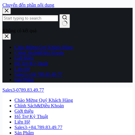
Chuyển đến phần nội dung
Không có kết quả
Chào Mừng Quý Khách Hàng
Chính Sách&Điều Khoản
Giới thiệu
Hổ Trợ Kỷ Thuật
Liên Hệ
Sales3-+84.789.83.49.77
Sản Phẩm
Sales3-0789.83.49.77
Chào Mừng Quý Khách Hàng
Chính Sách&Điều Khoản
Giới thiệu
Hổ Trợ Kỷ Thuật
Liên Hệ
Sales3-+84.789.83.49.77
Sản Phẩm