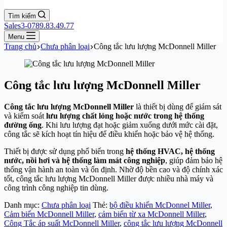
Tìm kiếm
Sales3-0789.83.49.77
Menu
Trang chủ
Chưa phân loại
Công tắc lưu lượng McDonnell Miller
Công tắc lưu lượng McDonnell Miller
Công tắc lưu lượng McDonnell Miller
là thiết bị dùng để giám sát
và kiểm soát
lưu lượng chất lỏng hoặc nước trong hệ thống
đường ống
. Khi lưu lượng đạt hoặc giảm xuống dưới mức cài đặt,
công tắc sẽ kích hoạt tín hiệu để điều khiển hoặc bảo vệ hệ thống.
Thiết bị được sử dụng phổ biến trong
hệ thống HVAC, hệ thống
nước, nồi hơi và hệ thống làm mát công nghiệp
, giúp đảm bảo hệ
thống vận hành an toàn và ổn định. Nhờ độ bền cao và độ chính xác
tốt, công tắc lưu lượng McDonnell Miller được nhiều nhà máy và
công trình công nghiệp tin dùng.
Danh mục:
Chưa phân loại
Thẻ:
bộ điều khiển McDonnel Miller
,
Cảm biến McDonnell Miller
,
cảm biến từ xa McDonnell Miller
,
Công Tắc áp suất McDonnell Miller
,
công tắc lưu lượng McDonnell