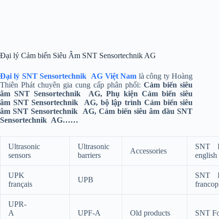
Đại lý Cảm biến Siêu Âm SNT Sensortechnik AG
Đại lý SNT Sensortechnik AG Việt Nam
là công ty Hoàng
Thiên Phát chuyên gia cung cấp phân phối:
Cảm biến siêu
âm SNT Sensortechnik AG, Phụ kiện Cảm biến siêu
âm SNT Sensortechnik AG, bộ lập trình Cảm biến siêu
âm SNT Sensortechnik AG, Cảm biến siêu âm dầu SNT
Sensortechnik AG……
Ultrasonic
Ultrasonic
SNT F
Accessories
sensors
barriers
english
UPK
SNT F
UPB
français
franco
UPR-
A
UPF-A
Old products
SNT Fo