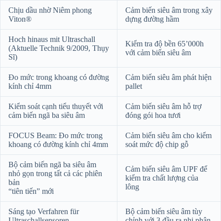
Chịu dầu nhờ Niêm phong
Cảm biến siêu âm trong xây
Viton®
dựng đường hầm
Hoch hinaus mit Ultraschall
Kiểm tra độ bền 65’000h
(Aktuelle Technik 9/2009, Thụy
với cảm biến siêu âm
Sĩ)
Đo mức trong khoang có đường
Cảm biến siêu âm phát hiện
kính chỉ 4mm
pallet
Kiểm soát cạnh tiểu thuyết với
Cảm biến siêu âm hỗ trợ
cảm biến ngã ba siêu âm
đóng gói hoa tươi
FOCUS Beam: Đo mức trong
Cảm biến siêu âm cho kiểm
khoang có đường kính chỉ 4mm
soát mức độ chip gỗ
Bộ cảm biến ngã ba siêu âm
Cảm biến siêu âm UPF để
nhỏ gọn trong tất cả các phiên
kiểm tra chất lượng của
bản
lông
“tiên tiến” mới
Sáng tạo Verfahren für
Bộ cảm biến siêu âm tùy
Ultraschallsensoren
chỉnh với 3 đầu ra nhị phân