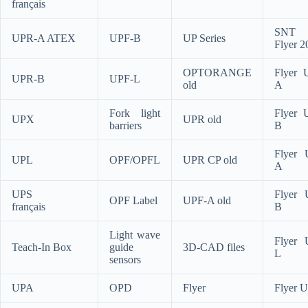
français
SNT 
UPR-A ATEX
UPF-B
UP Series
Flyer 2
OPTORANGE
Flyer 
UPR-B
UPF-L
old
A
Fork light
Flyer 
UPX
UPR old
barriers
B
Flyer 
UPL
OPF/OPFL
UPR CP old
A
UPS
Flyer 
OPF Label
UPF-A old
français
B
Light wave
Flyer 
Teach-In Box
guide
3D-CAD files
L
sensors
UPA
OPD
Flyer
Flyer 