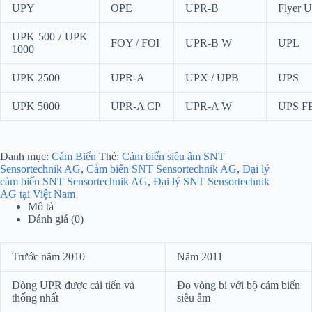
UPY
OPE
UPR-B
Flyer 
UPK 500 / UPK
FOY / FOI
UPR-B W
UPL
1000
UPK 2500
UPR-A
UPX / UPB
UPS
UPK 5000
UPR-A CP
UPR-A W
UPS F
Danh mục:
Cảm Biến
Thẻ:
Cảm biến siêu âm SNT
Sensortechnik AG
,
Cảm biến SNT Sensortechnik AG
,
Đại lý
cảm biến SNT Sensortechnik AG
,
Đại lý SNT Sensortechnik
AG tại Việt Nam
Mô tả
Đánh giá (0)
Trước năm 2010
Năm 2011
Dòng UPR được cải tiến và
Đo vòng bi với bộ cảm biến
thống nhất
siêu âm