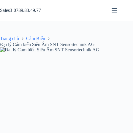
Chuyển
đến
Sales3-0789.83.49.77
phần
nội
dung
Trang chủ
Cảm Biến
Đại lý Cảm biến Siêu Âm SNT Sensortechnik AG