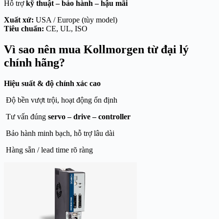
Hỗ trợ
kỹ thuật – bảo hành – hậu mãi
Xuất xứ:
USA / Europe (tùy model)
Tiêu chuẩn:
CE, UL, ISO
Vì sao nên mua Kollmorgen từ đại lý
chính hãng?
Hiệu suất & độ chính xác cao
Độ bền vượt trội, hoạt động ổn định
Tư vấn đúng
servo – drive – controller
Bảo hành minh bạch, hỗ trợ lâu dài
Hàng sẵn / lead time rõ ràng