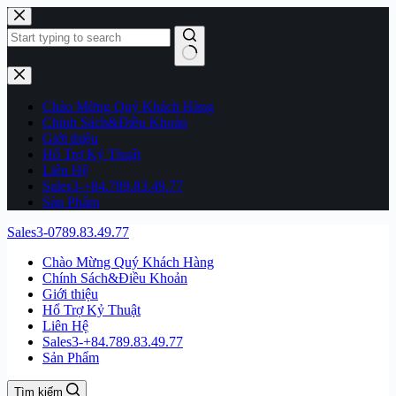
Chuyển
đến
phần
nội
Không
dung
có
kết
Chào Mừng Quý Khách Hàng
quả
Chính Sách&Điều Khoản
Giới thiệu
Hổ Trợ Kỷ Thuật
Liên Hệ
Sales3-+84.789.83.49.77
Sản Phẩm
Sales3-0789.83.49.77
Chào Mừng Quý Khách Hàng
Chính Sách&Điều Khoản
Giới thiệu
Hổ Trợ Kỷ Thuật
Liên Hệ
Sales3-+84.789.83.49.77
Sản Phẩm
Tìm kiếm