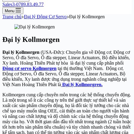
Sales3-0789.83.49.77
Menu
Trang chủ
Đại lý Động Cơ Servo
Đại lý Kollmorgen
Đại lý Kollmorgen
Đại lý Kollmorgen
(USA-Đức): Chuyên gia về Động cơ, Động cơ
Servo, Ổ đĩa Servo, Ổ đĩa stepper, Linear Actuators, Bộ điều khiển,
Xy lanh. Hoàng Thiên Phát tự hòa là đại lý cung cấp phân phối
Động cơ servo Kollmorgen
tại thị thường Việt Nam. Động cơ,
Động cơ Servo, Ổ đĩa Servo, Ổ đĩa stepper, Linear Actuators, Bộ
điều khiển, Xy lanh được ứng dụng trong nghành công nghiệp tại
Việt Nam Hoàng Thiên Phát là
Đại lý Kollmorgren.
Kollmorgen cung cấp chuyên môn trong các hệ thống chuyển động.
Là một trong số ít các công ty trên thế giới thực sự thiết kế và sản
xuất các sản phẩm chuyển động, họ là đối tác lý tưởng cho các nhà
chế tạo máy muốn tăng OEE, cải thiện an toàn cho người vận hành
và nâng cao chất lượng và độ chính xác của hệ thống chuyển động
máy của họ. Với thời gian dẫn đầu tốt nhất trong ngành (2 tuần hoặc
tốt hơn trên sản phẩm tiêu chuẩn) và tùy chỉnh nhanh chóng và thiết
kế tấm sạch, bạn có thể tin tưởng vào các sản phẩm chất lượng của