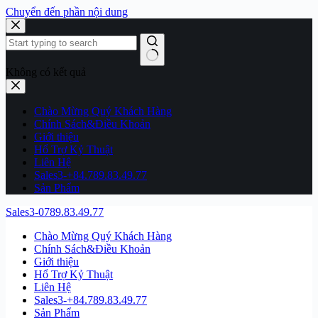
Chuyển đến phần nội dung
Không có kết quả
Chào Mừng Quý Khách Hàng
Chính Sách&Điều Khoản
Giới thiệu
Hổ Trợ Kỷ Thuật
Liên Hệ
Sales3-+84.789.83.49.77
Sản Phẩm
Sales3-0789.83.49.77
Chào Mừng Quý Khách Hàng
Chính Sách&Điều Khoản
Giới thiệu
Hổ Trợ Kỷ Thuật
Liên Hệ
Sales3-+84.789.83.49.77
Sản Phẩm