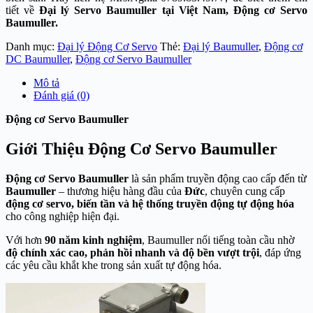
tiết về
Đại lý Servo Baumuller tại Việt Nam,
Động cơ Servo
Baumuller.
Danh mục:
Đại lý Động Cơ Servo
Thẻ:
Đại lý Baumuller
,
Động cơ
DC Baumuller
,
Động cơ Servo Baumuller
Mô tả
Đánh giá (0)
Động cơ Servo Baumuller
Giới Thiệu Động Cơ Servo Baumuller
Động cơ Servo Baumuller
là sản phẩm truyền động cao cấp đến từ
Baumuller
– thương hiệu hàng đầu của
Đức
, chuyên cung cấp
động cơ servo, biến tần và hệ thống truyền động tự động hóa
cho công nghiệp hiện đại.
Với hơn
90 năm kinh nghiệm
, Baumuller nổi tiếng toàn cầu nhờ
độ chính xác cao, phản hồi nhanh và độ bền vượt trội
, đáp ứng
các yêu cầu khắt khe trong sản xuất tự động hóa.