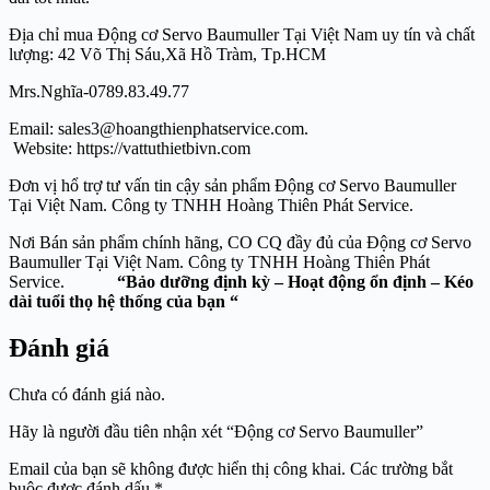
Địa chỉ mua Động cơ Servo Baumuller Tại Việt Nam uy tín và chất
lượng: 42 Võ Thị Sáu,Xã Hồ Tràm, Tp.HCM
Mrs.Nghĩa-0789.83.49.77
Email: sales3@hoangthienphatservice.com.
Website: https://vattuthietbivn.com
Đơn vị hổ trợ tư vấn tin cậy sản phẩm Động cơ Servo Baumuller
Tại Việt Nam. Công ty TNHH Hoàng Thiên Phát Service.
Nơi Bán sản phẩm chính hãng, CO CQ đầy đủ của Động cơ Servo
Baumuller Tại Việt Nam. Công ty TNHH Hoàng Thiên Phát
Service.
“Bảo dưỡng định kỳ – Hoạt động ổn định – Kéo
dài tuổi thọ hệ thống của bạn “
Đánh giá
Chưa có đánh giá nào.
Hãy là người đầu tiên nhận xét “Động cơ Servo Baumuller”
Email của bạn sẽ không được hiển thị công khai.
Các trường bắt
buộc được đánh dấu
*