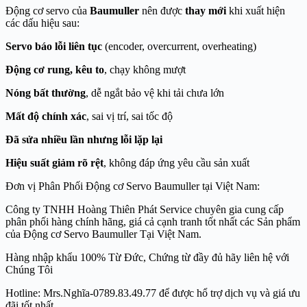
Động cơ servo của
Baumuller
nên được
thay mới
khi xuất hiện
các dấu hiệu sau:
Servo báo lỗi liên tục
(encoder, overcurrent, overheating)
Động cơ rung, kêu to
, chạy không mượt
Nóng bất thường
, dễ ngắt bảo vệ khi tải chưa lớn
Mất độ chính xác
, sai vị trí, sai tốc độ
Đã sửa nhiều lần nhưng lỗi lặp lại
Hiệu suất giảm rõ rệt
, không đáp ứng yêu cầu sản xuất
Đơn vị Phân Phối Động cơ Servo Baumuller tại Việt Nam:
Công ty TNHH Hoàng Thiên Phát Service chuyên gia cung cấp
phân phối hàng chính hãng, giá cả cạnh tranh tốt nhất các Sản phẩm
của Động cơ Servo Baumuller Tại Việt Nam.
Hàng nhập khẩu 100% Từ Đức, Chứng từ đầy đủ hãy liên hệ với
Chúng Tôi
Hotline: Mrs.Nghĩa-0789.83.49.77 để được hổ trợ dịch vụ và giá ưu
đãi tốt nhất.