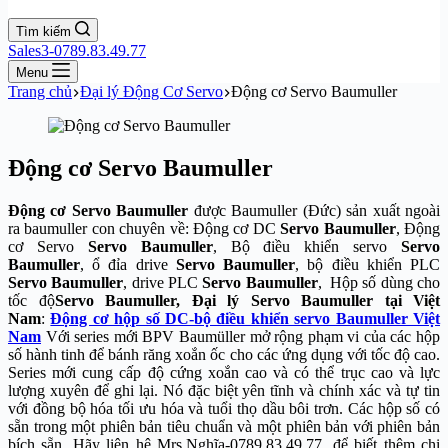
Tìm kiếm
Sales3-0789.83.49.77
Menu
Trang chủ
Đại lý Động Cơ Servo
Động cơ Servo Baumuller
Động cơ Servo Baumuller
Động cơ Servo Baumuller
được Baumuller (Đức) sản xuất ngoài
ra baumuller con chuyên về: Động cơ DC
Servo Baumuller
, Động
cơ Servo
Servo Baumuller
, Bộ điều khiển servo
Servo
Baumuller
, ổ đỉa drive
Servo Baumuller
, bộ điều khiển PLC
Servo Baumuller
, drive PLC
Servo Baumuller
, Hộp số dùng cho
tốc độ
Servo Baumuller, Đại lý Servo Baumuller tại Việt
Nam
:
Động cơ hộp số DC-bộ điều khiển servo Baumuller Việt
Nam
Với series mới BPV Baumüller mở rộng phạm vi của các hộp
số hành tinh để bánh răng xoắn ốc cho các ứng dụng với tốc độ cao.
Series mới cung cấp độ cứng xoắn cao và có thể trục cao và lực
lượng xuyên để ghi lại. Nó đặc biệt yên tĩnh và chính xác và tự tin
với đồng bộ hóa tối ưu hóa và tuổi thọ dầu bôi trơn. Các hộp số có
sẵn trong một phiên bản tiêu chuẩn và một phiên bản với phiên bản
bích sẵn. Hãy liên hệ Mrs.Nghĩa-0789.83.49.77, để biết thêm chi