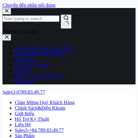
Chuyển đến phần nội dung
Không có kết quả
Chào Mừng Quý Khách Hàng
Chính Sách&Điều Khoản
Giới thiệu
Hổ Trợ Kỷ Thuật
Liên Hệ
Sales3-+84.789.83.49.77
Sản Phẩm
Sales3-0789.83.49.77
Chào Mừng Quý Khách Hàng
Chính Sách&Điều Khoản
Giới thiệu
Hổ Trợ Kỷ Thuật
Liên Hệ
Sales3-+84.789.83.49.77
Sản Phẩm