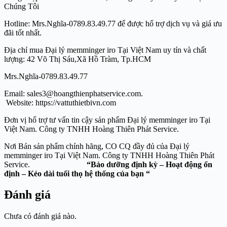
Chúng Tôi
Hotline: Mrs.Nghĩa-0789.83.49.77 để được hổ trợ dịch vụ và giá ưu
đãi tốt nhất.
Địa chỉ mua Đại lý memminger iro Tại Việt Nam uy tín và chất
lượng: 42 Võ Thị Sáu,Xã Hồ Tràm, Tp.HCM
Mrs.Nghĩa-0789.83.49.77
Email: sales3@hoangthienphatservice.com.
Website: https://vattuthietbivn.com
Đơn vị hổ trợ tư vấn tin cậy sản phẩm Đại lý memminger iro Tại
Việt Nam. Công ty TNHH Hoàng Thiên Phát Service.
Nơi Bán sản phẩm chính hãng, CO CQ đầy đủ của Đại lý
memminger iro Tại Việt Nam. Công ty TNHH Hoàng Thiên Phát
Service.
“Bảo dưỡng định kỳ – Hoạt động ổn
định – Kéo dài tuổi thọ hệ thống của bạn “
Đánh giá
Chưa có đánh giá nào.