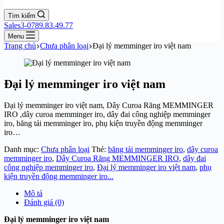
Tìm kiếm
Sales3-0789.83.49.77
Menu
Trang chủ
Chưa phân loại
Đại lý memminger iro việt nam
Đại lý memminger iro việt nam
Đại lý memminger iro việt nam, Dây Curoa Răng MEMMINGER
IRO ,dây curoa memminger iro, dây đai công nghiệp memminger
iro, băng tải memminger iro, phụ kiện truyền động memminger
iro…
Danh mục:
Chưa phân loại
Thẻ:
băng tải memminger iro
,
dây curoa
memminger iro
,
Dây Curoa Răng MEMMINGER IRO
,
dây đai
công nghiệp memminger iro
,
Đại lý memminger iro việt nam
,
phụ
kiện truyền động memminger iro...
Mô tả
Đánh giá (0)
Đại lý memminger iro việt nam