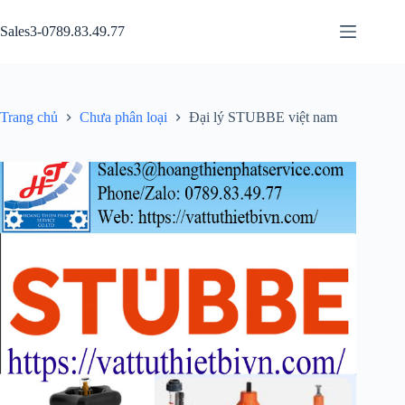
Chuyển
đến
Sales3-0789.83.49.77
phần
nội
dung
Trang chủ
Chưa phân loại
Đại lý STUBBE việt nam