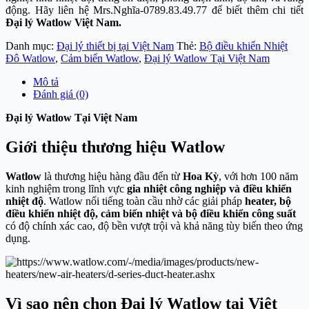
động. Hãy liên hệ Mrs.Nghĩa-0789.83.49.77 để biết thêm chi tiết
Đại lý Watlow Việt Nam.
Danh mục:
Đại lý thiết bị tại Việt Nam
Thẻ:
Bộ điều khiển Nhiệt
Đô Watlow
,
Cảm biến Watlow
,
Đại lý Watlow Tại Việt Nam
Mô tả
Đánh giá (0)
Đại lý Watlow Tại Việt Nam
Giới thiệu thương hiệu Watlow
Watlow
là thương hiệu hàng đầu đến từ
Hoa Kỳ
, với hơn 100 năm
kinh nghiệm trong lĩnh vực
gia nhiệt công nghiệp và điều khiển
nhiệt độ
. Watlow nổi tiếng toàn cầu nhờ các giải pháp
heater, bộ
điều khiển nhiệt độ, cảm biến nhiệt và bộ điều khiển công suất
có độ chính xác cao, độ bền vượt trội và khả năng tùy biến theo ứng
dụng.
Vì sao nên chọn Đại lý Watlow tại Việt