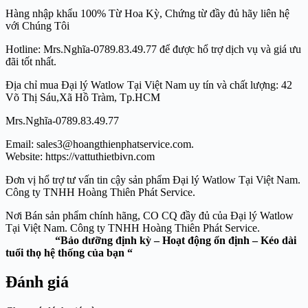
Hàng nhập khẩu 100% Từ Hoa Kỳ, Chứng từ đầy đủ hãy liên hệ
với Chúng Tôi
Hotline: Mrs.Nghĩa-0789.83.49.77 để được hổ trợ dịch vụ và giá ưu
đãi tốt nhất.
Địa chỉ mua Đại lý Watlow Tại Việt Nam uy tín và chất lượng: 42
Võ Thị Sáu,Xã Hồ Tràm, Tp.HCM
Mrs.Nghĩa-0789.83.49.77
Email: sales3@hoangthienphatservice.com.
Website: https://vattuthietbivn.com
Đơn vị hổ trợ tư vấn tin cậy sản phẩm Đại lý Watlow Tại Việt Nam.
Công ty TNHH Hoàng Thiên Phát Service.
Nơi Bán sản phẩm chính hãng, CO CQ đầy đủ của Đại lý Watlow
Tại Việt Nam. Công ty TNHH Hoàng Thiên Phát Service.
“Bảo dưỡng định kỳ – Hoạt động ổn định – Kéo dài
tuổi thọ hệ thống của bạn “
Đánh giá