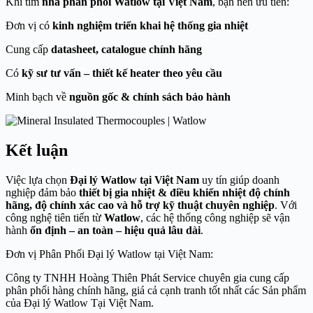
Khi tìm
nhà phân phối Watlow tại Việt Nam
, bạn nên ưu tiên:
Đơn vị có
kinh nghiệm triển khai hệ thống gia nhiệt
Cung cấp
datasheet, catalogue chính hãng
Có
kỹ sư tư vấn – thiết kế heater theo yêu cầu
Minh bạch về
nguồn gốc & chính sách bảo hành
Kết luận
Việc lựa chọn
Đại lý Watlow tại Việt Nam
uy tín giúp doanh
nghiệp đảm bảo
thiết bị gia nhiệt & điều khiển nhiệt độ chính
hãng, độ chính xác cao và hỗ trợ kỹ thuật chuyên nghiệp
. Với
công nghệ tiên tiến từ
Watlow
, các hệ thống công nghiệp sẽ vận
hành
ổn định – an toàn – hiệu quả lâu dài
.
Đơn vị Phân Phối Đại lý Watlow tại Việt Nam:
Công ty TNHH Hoàng Thiên Phát Service chuyên gia cung cấp
phân phối hàng chính hãng, giá cả cạnh tranh tốt nhất các Sản phẩm
của Đại lý Watlow Tại Việt Nam.