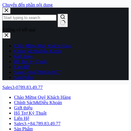
Chuyển đến phần nội dung
Không có kết quả
Chào Mừng Quý Khách Hàng
Chính Sách&Điều Khoản
Giới thiệu
Hổ Trợ Kỷ Thuật
Liên Hệ
Sales3-+84.789.83.49.77
Sản Phẩm
Sales3-0789.83.49.77
Chào Mừng Quý Khách Hàng
Chính Sách&Điều Khoản
Giới thiệu
Hổ Trợ Kỷ Thuật
Liên Hệ
Sales3-+84.789.83.49.77
Sản Phẩm