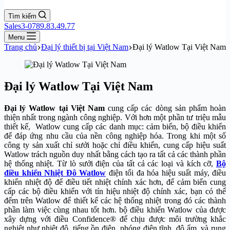
Tìm kiếm
Sales3-0789.83.49.77
Menu
Trang chủ
Đại lý thiết bị tại Việt Nam
Đại lý Watlow Tại Việt Nam
Đại lý Watlow Tại Việt Nam
Đại lý Watlow tại Việt Nam
cung cấp các dòng sản phẩm hoàn
thiện nhất trong ngành công nghiệp. Với hơn một phần tư triệu mẫu
thiết kế, Watlow cung cấp các danh mục: cảm biến, bộ điều khiển
để đáp ứng nhu cầu của nền công nghiệp hóa. Trong khi một số
công ty sản xuất chỉ sưởi hoặc chỉ điều khiển, cung cấp hiệu suất
Watlow trách nguồn duy nhất bằng cách tạo ra tất cả các thành phần
hệ thống nhiệt. Từ lò sưởi điện của tất cả các loại và kích cỡ,
Bộ
điều khiển Nhiệt Đô Watlow
điện tối đa hóa hiệu suất máy, điều
khiển nhiệt độ để điều tiết nhiệt chính xác hơn, để cảm biến cung
cấp các bộ điều khiển với tín hiệu nhiệt độ chính xác, bạn có thể
đếm trên Watlow để thiết kế các hệ thống nhiệt trong đó các thành
phần làm việc cùng nhau tốt hơn. bộ điều khiển Watlow của được
xây dựng với điều Confidence® để chịu được môi trường khắc
nghiệt như nhiệt độ, tiếng ồn điện, phóng điện tĩnh, độ ẩm, và rung