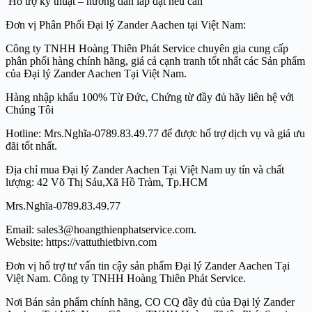
Hỗ trợ kỹ thuật – hướng dẫn lắp đặt nếu cần
Đơn vị Phân Phối Đại lý Zander Aachen tại Việt Nam:
Công ty TNHH Hoàng Thiên Phát Service chuyên gia cung cấp
phân phối hàng chính hãng, giá cả cạnh tranh tốt nhất các Sản phẩm
của Đại lý Zander Aachen Tại Việt Nam.
Hàng nhập khẩu 100% Từ Đức, Chứng từ đầy đủ hãy liên hệ với
Chúng Tôi
Hotline: Mrs.Nghĩa-0789.83.49.77 để được hổ trợ dịch vụ và giá ưu
đãi tốt nhất.
Địa chỉ mua Đại lý Zander Aachen Tại Việt Nam uy tín và chất
lượng: 42 Võ Thị Sáu,Xã Hồ Tràm, Tp.HCM
Mrs.Nghĩa-0789.83.49.77
Email: sales3@hoangthienphatservice.com.
Website: https://vattuthietbivn.com
Đơn vị hổ trợ tư vấn tin cậy sản phẩm Đại lý Zander Aachen Tại
Việt Nam. Công ty TNHH Hoàng Thiên Phát Service.
Nơi Bán sản phẩm chính hãng, CO CQ đầy đủ của Đại lý Zander