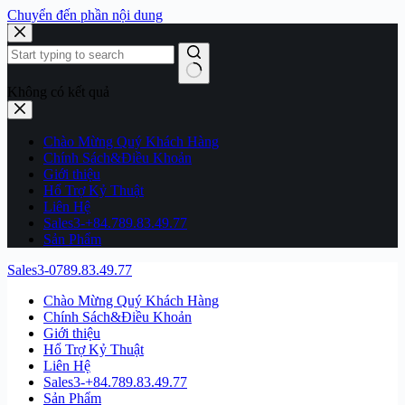
Chuyển đến phần nội dung
Không có kết quả
Chào Mừng Quý Khách Hàng
Chính Sách&Điều Khoản
Giới thiệu
Hổ Trợ Kỷ Thuật
Liên Hệ
Sales3-+84.789.83.49.77
Sản Phẩm
Sales3-0789.83.49.77
Chào Mừng Quý Khách Hàng
Chính Sách&Điều Khoản
Giới thiệu
Hổ Trợ Kỷ Thuật
Liên Hệ
Sales3-+84.789.83.49.77
Sản Phẩm