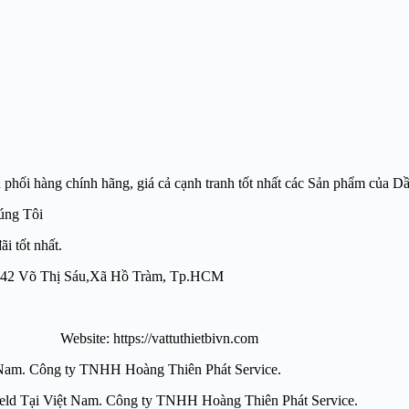
àng chính hãng, giá cả cạnh tranh tốt nhất các Sản phẩm của Dầ
úng Tôi
i tốt nhất.
ượng: 42 Võ Thị Sáu,Xã Hồ Tràm, Tp.HCM
te: https://vattuthietbivn.com
 Việt Nam. Công ty TNHH Hoàng Thiên Phát Service.
 Dầu bôi trơn Anfield Tại Việt Nam. Công ty TNHH Hoàn