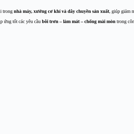
i trong
nhà máy, xưởng cơ khí và dây chuyền sản xuất
, giúp giảm m
áp ứng tốt các yêu cầu
bôi trơn – làm mát – chống mài mòn
trong côn