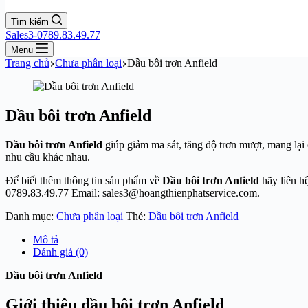
Tìm kiếm
Sales3-0789.83.49.77
Menu
Trang chủ
Chưa phân loại
Dầu bôi trơn Anfield
Dầu bôi trơn Anfield
Dầu bôi trơn Anfield
giúp giảm ma sát, tăng độ trơn mượt, mang lại 
nhu cầu khác nhau.
Để biết thêm thông tin sản phẩm về
Dầu bôi trơn Anfield
hãy liên h
0789.83.49.77 Email: sales3@hoangthienphatservice.com.
Danh mục:
Chưa phân loại
Thẻ:
Dầu bôi trơn Anfield
Mô tả
Đánh giá (0)
Dầu bôi trơn Anfield
Giới thiệu dầu bôi trơn Anfield