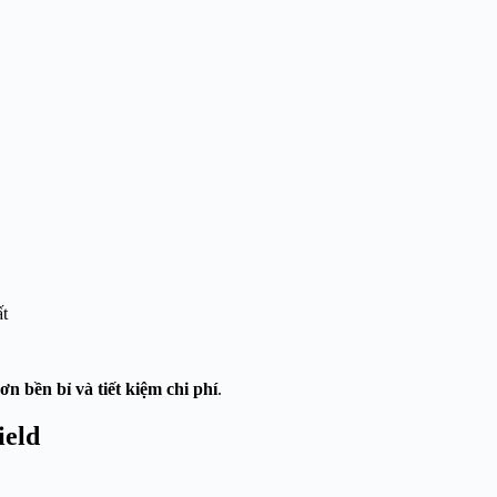
ất
rơn bền bỉ và tiết kiệm chi phí
.
ield