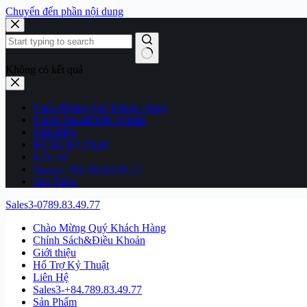
Chuyển đến phần nội dung
Không có kết quả
Chào Mừng Quý Khách Hàng
Chính Sách&Điều Khoản
Giới thiệu
Hổ Trợ Kỷ Thuật
Liên Hệ
Sales3-+84.789.83.49.77
Sản Phẩm
Sales3-0789.83.49.77
Chào Mừng Quý Khách Hàng
Chính Sách&Điều Khoản
Giới thiệu
Hổ Trợ Kỷ Thuật
Liên Hệ
Sales3-+84.789.83.49.77
Sản Phẩm