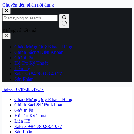
Chuyển đến phần nội dung
Không có kết quả
Chào Mừng Quý Khách Hàng
Chính Sách&Điều Khoản
Giới thiệu
Hổ Trợ Kỷ Thuật
Liên Hệ
Sales3-+84.789.83.49.77
Sản Phẩm
Sales3-0789.83.49.77
Chào Mừng Quý Khách Hàng
Chính Sách&Điều Khoản
Giới thiệu
Hổ Trợ Kỷ Thuật
Liên Hệ
Sales3-+84.789.83.49.77
Sản Phẩm