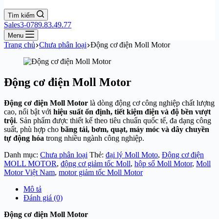
Tìm kiếm
Sales3-0789.83.49.77
Menu
Trang chủ
Chưa phân loại
Động cơ điện Moll Motor
Động cơ điện Moll Motor
Động cơ điện Moll Motor
là dòng động cơ công nghiệp chất lượng
cao, nổi bật với
hiệu suất ổn định, tiết kiệm điện và độ bền vượt
trội
. Sản phẩm được thiết kế theo tiêu chuẩn quốc tế, đa dạng công
suất, phù hợp cho
băng tải, bơm, quạt, máy móc và dây chuyền
tự động hóa
trong nhiều ngành công nghiệp.
Danh mục:
Chưa phân loại
Thẻ:
đại lý Moll Moto
,
Động cơ điện
MOLL MOTOR
,
động cơ giảm tốc Moll
,
hộp số Moll Motor
,
Moll
Motor Việt Nam
,
motor giảm tốc Moll Motor
Mô tả
Đánh giá (0)
Động cơ điện Moll Motor