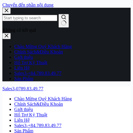
Chuyển đến phần nội dung
Không có kết quả
Chào Mừng Quý Khách Hàng
Chính Sách&Điều Khoản
Giới thiệu
Hổ Trợ Kỷ Thuật
Liên Hệ
Sales3-+84.789.83.49.77
Sản Phẩm
Sales3-0789.83.49.77
Chào Mừng Quý Khách Hàng
Chính Sách&Điều Khoản
Giới thiệu
Hổ Trợ Kỷ Thuật
Liên Hệ
Sales3-+84.789.83.49.77
Sản Phẩm