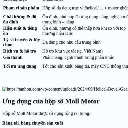
Phạm vi sản phẩm
Hộp số đa dạng trục vít/helical/… + motor ghé
Chất lượng & độ
Ổn định, phù hợp đa ứng dụng công nghiệp m
ổn định
trung bình – nặng
Hiệu suất & tiếng
Ổn định, nhưng có thể thấp hơn khi so với top
ồn
thương hiệu Đức
Tỷ số truyền & tùy
Đa dạng cho nhu cầu trung bình
chọn
Dịch vụ & hỗ trợ
Hỗ trợ khu vực tốt (tại Việt Nam)
Giá thành
Phải chăng, cạnh tranh trong phân khúc
Tối ưu ứng dụng
Tốt cho sản xuất, băng tải, máy CNC thông th
Ứng dụng của hộp số Moll Motor
Hộp số Moll Motor được sử dụng rộng rãi trong:
Băng tải, băng chuyền sản xuất