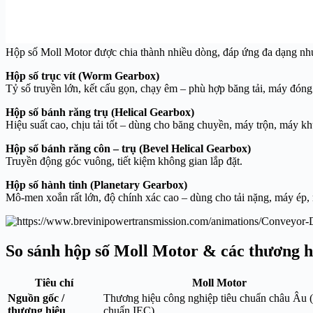
Hộp số Moll Motor được chia thành nhiều dòng, đáp ứng đa dạng nh
Hộp số trục vít (Worm Gearbox)
Tỷ số truyền lớn, kết cấu gọn, chạy êm – phù hợp băng tải, máy đóng
Hộp số bánh răng trụ (Helical Gearbox)
Hiệu suất cao, chịu tải tốt – dùng cho băng chuyền, máy trộn, máy kh
Hộp số bánh răng côn – trụ (Bevel Helical Gearbox)
Truyền động góc vuông, tiết kiệm không gian lắp đặt.
Hộp số hành tinh (Planetary Gearbox)
Mô-men xoắn rất lớn, độ chính xác cao – dùng cho tải nặng, máy ép,
So sánh hộp số Moll Motor & các thương h
Tiêu chí
Moll Motor
Nguồn gốc /
Thương hiệu công nghiệp tiêu chuẩn châu Âu (
thương hiệu
chuẩn IEC)