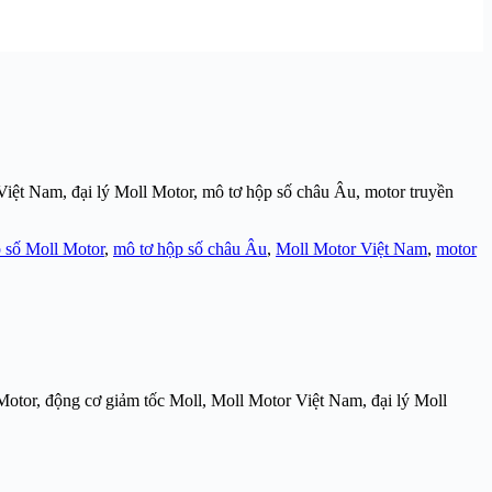
iệt Nam, đại lý Moll Motor, mô tơ hộp số châu Âu, motor truyền
 số Moll Motor
,
mô tơ hộp số châu Âu
,
Moll Motor Việt Nam
,
motor
Motor, động cơ giảm tốc Moll, Moll Motor Việt Nam, đại lý Moll