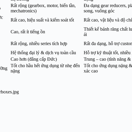
Rất rộng (gearbox, motor, biến tần,
Đa dạng gear reducers, pl
p
mechatronics)
song, vuông góc
ức
Rất cao, hiệu suất và kiểm soát tốt
Rất cao, vật liệu và độ c
Thiết kế bánh răng chất 
Cao, rất ít tiếng ồn
ái
Rất rộng, nhiều series tích hợp
Rất đa dạng, hỗ trợ custo
Hệ thống đại lý & dịch vụ toàn cầu
Hỗ trợ kỹ thuật tốt, nhiều
Cao hơn (đẳng cấp Đức)
Trung – cao (tính năng &
Tốt cho hầu hết ứng dụng từ nhẹ đến
Tốt cho ứng dụng nặng &
ường
nặng
xác cao