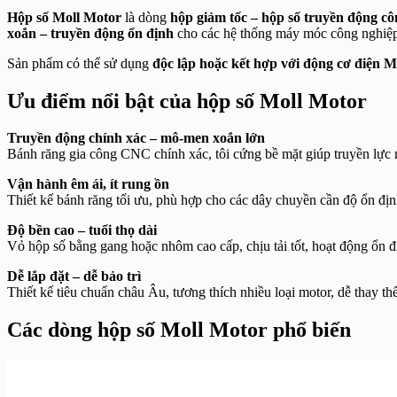
Hộp số Moll Motor
là dòng
hộp giảm tốc – hộp số truyền động cô
xoắn – truyền động ổn định
cho các hệ thống máy móc công nghiệp 
Sản phẩm có thể sử dụng
độc lập hoặc kết hợp với động cơ điện M
Ưu điểm nổi bật của hộp số Moll Motor
Truyền động chính xác – mô-men xoắn lớn
Bánh răng gia công CNC chính xác, tôi cứng bề mặt giúp truyền lực
Vận hành êm ái, ít rung ồn
Thiết kế bánh răng tối ưu, phù hợp cho các dây chuyền cần độ ổn địn
Độ bền cao – tuổi thọ dài
Vỏ hộp số bằng gang hoặc nhôm cao cấp, chịu tải tốt, hoạt động ổn đ
Dễ lắp đặt – dễ bảo trì
Thiết kế tiêu chuẩn châu Âu, tương thích nhiều loại motor, dễ thay t
Các dòng hộp số Moll Motor phổ biến