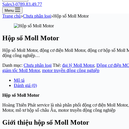
Sales3-0789.83.49.77
Menu
Trang chủ
Chưa phân loại
Hộp số Moll Motor
Hộp số Moll Motor
Hộp số Moll Motor, động cơ điện Moll Motor, động cơ hộp số Moll M
động công nghiệp…
Danh mục:
Chưa phân loại
Thẻ:
đại lý Moll Motor
,
Động cơ điện 
giảm tốc Moll Motor
,
motor truyền động công nghiệp
Mô tả
Đánh giá (0)
Hộp số Moll Motor
Hoàng Thiên Phát service là nhà phân phối động cơ điện Moll Motor,
Motor, mô tơ hộp số châu Âu, motor truyền động công nghiệp
Giới thiệu hộp số Moll Motor