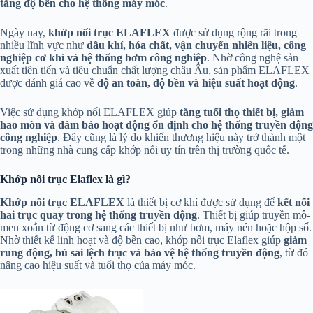
tăng độ bền cho hệ thống máy móc
.
Ngày nay,
khớp nối trục ELAFLEX
được sử dụng rộng rãi trong
nhiều lĩnh vực như
dầu khí, hóa chất, vận chuyển nhiên liệu, công
nghiệp cơ khí và hệ thống bơm công nghiệp
. Nhờ công nghệ sản
xuất tiên tiến và tiêu chuẩn chất lượng châu Âu, sản phẩm ELAFLEX
được đánh giá cao về
độ an toàn, độ bền và hiệu suất hoạt động
.
Việc sử dụng khớp nối ELAFLEX giúp
tăng tuổi thọ thiết bị, giảm
hao mòn và đảm bảo hoạt động ổn định cho hệ thống truyền động
công nghiệp
. Đây cũng là lý do khiến thương hiệu này trở thành một
trong những nhà cung cấp khớp nối uy tín trên thị trường quốc tế.
Khớp nối trục Elaflex là gì?
Khớp nối trục
ELAFLEX
là thiết bị cơ khí được sử dụng để
kết nối
hai trục quay trong hệ thống truyền động
. Thiết bị giúp truyền mô-
men xoắn từ động cơ sang các thiết bị như bơm, máy nén hoặc hộp số.
Nhờ thiết kế linh hoạt và độ bền cao, khớp nối trục Elaflex giúp
giảm
rung động, bù sai lệch trục và bảo vệ hệ thống truyền động
, từ đó
nâng cao hiệu suất và tuổi thọ của máy móc.