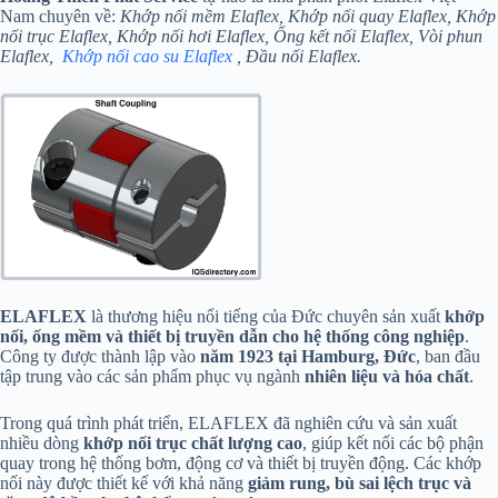
Nam chuyên về:
Khớp nối mềm Elaflex
, Khớp nối quay Elaflex, Khớp
nối trục Elaflex, Khớp nối hơi Elaflex, Ống kết nối Elaflex, Vòi phun
Elaflex,
Khớp nối cao su Elaflex
, Đầu nối Elaflex.
ELAFLEX
là thương hiệu nổi tiếng của Đức chuyên sản xuất
khớp
nối, ống mềm và thiết bị truyền dẫn cho hệ thống công nghiệp
.
Công ty được thành lập vào
năm 1923 tại Hamburg, Đức
, ban đầu
tập trung vào các sản phẩm phục vụ ngành
nhiên liệu và hóa chất
.
Trong quá trình phát triển, ELAFLEX đã nghiên cứu và sản xuất
nhiều dòng
khớp nối trục chất lượng cao
, giúp kết nối các bộ phận
quay trong hệ thống bơm, động cơ và thiết bị truyền động. Các khớp
nối này được thiết kế với khả năng
giảm rung, bù sai lệch trục và