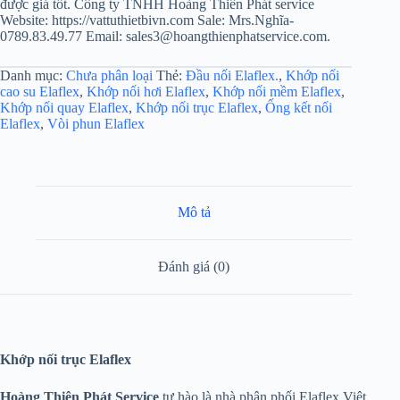
được giá tốt. Công ty TNHH Hoàng Thiên Phát service
Website: https://vattuthietbivn.com Sale: Mrs.Nghĩa-
0789.83.49.77 Email: sales3@hoangthienphatservice.com.
Danh mục:
Chưa phân loại
Thẻ:
Đầu nối Elaflex.
,
Khớp nối
cao su Elaflex
,
Khớp nối hơi Elaflex
,
Khớp nối mềm Elaflex
,
Khớp nối quay Elaflex
,
Khớp nối trục Elaflex
,
Ống kết nối
Elaflex
,
Vòi phun Elaflex
Mô tả
Đánh giá (0)
Khớp nối trục Elaflex
Hoàng Thiên Phát Service
tự hào là nhà phân phối Elaflex Việt