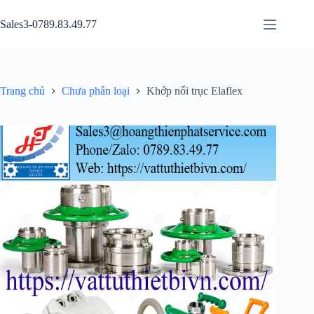
Chuyển
đến
Sales3-0789.83.49.77
phần
nội
dung
Trang chủ
Chưa phân loại
Khớp nối trục Elaflex