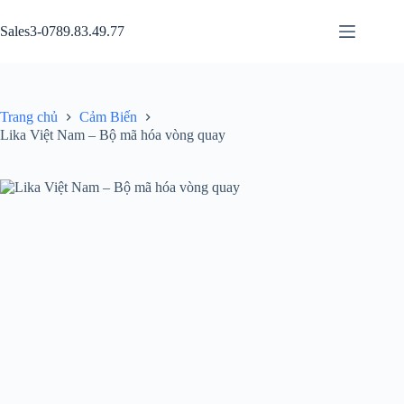
Chuyển
đến
Sales3-0789.83.49.77
phần
nội
dung
Trang chủ
Cảm Biến
Lika Việt Nam – Bộ mã hóa vòng quay