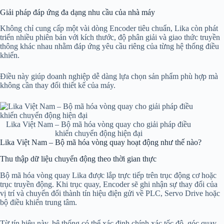
Giải pháp đáp ứng đa dạng nhu cầu của nhà máy
Không chỉ cung cấp một vài dòng Encoder tiêu chuẩn, Lika còn phát
triển nhiều phiên bản với kích thước, độ phân giải và giao thức truyền
thông khác nhau nhằm đáp ứng yêu cầu riêng của từng hệ thống điều
khiển.
Điều này giúp doanh nghiệp dễ dàng lựa chọn sản phẩm phù hợp mà
không cần thay đổi thiết kế của máy.
Lika Việt Nam – Bộ mã hóa vòng quay cho giải pháp điều
khiển chuyển động hiện đại
Lika Việt Nam – Bộ mã hóa vòng quay hoạt động như thế nào?
Thu thập dữ liệu chuyển động theo thời gian thực
Bộ mã hóa vòng quay Lika được lắp trực tiếp trên trục động cơ hoặc
trục truyền động. Khi trục quay, Encoder sẽ ghi nhận sự thay đổi của
vị trí và chuyển đổi thành tín hiệu điện gửi về PLC, Servo Drive hoặc
bộ điều khiển trung tâm.
Từ tín hiệu này, hệ thống có thể xác định chính xác tốc độ, góc quay,