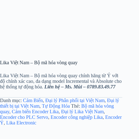
Lika Việt Nam – Bộ mã hóa vòng quay
Lika Việt Nam – Bộ mã hóa vòng quay chính hãng từ Ý với
độ chính xác cao, đa dạng model Incremental và Absolute cho
hệ thống tự động hóa.
Liên hệ – Ms. Mùi – 0789.83.49.77
Danh mục:
Cảm Biến
,
Đại lý Phân phối tại Việt Nam
,
Đại lý
thiết bị tại Việt Nam
,
Tự Động Hóa
Thẻ:
Bộ mã hóa vòng
quay
,
Cảm biến Encoder Lika
,
Đại lý Lika Việt Nam
,
Encoder cho PLC Servo
,
Encoder công nghiệp Lika
,
Encoder
Ý
,
Lika Electronic