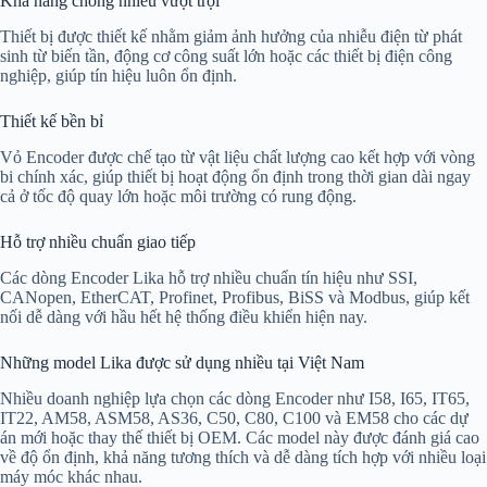
Khả năng chống nhiễu vượt trội
Thiết bị được thiết kế nhằm giảm ảnh hưởng của nhiễu điện từ phát
sinh từ biến tần, động cơ công suất lớn hoặc các thiết bị điện công
nghiệp, giúp tín hiệu luôn ổn định.
Thiết kế bền bỉ
Vỏ Encoder được chế tạo từ vật liệu chất lượng cao kết hợp với vòng
bi chính xác, giúp thiết bị hoạt động ổn định trong thời gian dài ngay
cả ở tốc độ quay lớn hoặc môi trường có rung động.
Hỗ trợ nhiều chuẩn giao tiếp
Các dòng Encoder Lika hỗ trợ nhiều chuẩn tín hiệu như SSI,
CANopen, EtherCAT, Profinet, Profibus, BiSS và Modbus, giúp kết
nối dễ dàng với hầu hết hệ thống điều khiển hiện nay.
Những model Lika được sử dụng nhiều tại Việt Nam
Nhiều doanh nghiệp lựa chọn các dòng Encoder như I58, I65, IT65,
IT22, AM58, ASM58, AS36, C50, C80, C100 và EM58 cho các dự
án mới hoặc thay thế thiết bị OEM. Các model này được đánh giá cao
về độ ổn định, khả năng tương thích và dễ dàng tích hợp với nhiều loại
máy móc khác nhau.