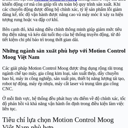
khiển động cơ mà còn giúp tối ưu toàn bộ quy trình sản xuất. Khi
các chuyển động được đồng bộ chính xác, tỷ lệ sản phẩm lỗi giảm
đáng kể, tốc độ vận hành được nâng cao và máy móc ít xảy ra hiện
tượng rung hoặc va đập cơ khí.
Bên cạnh đó, khả năng điều chỉnh thông minh giúp giảm mức tiêu
thụ điện năng và kéo dài tuổi thọ của hệ thống truyền động, từ đó
tiết kiệm chi phí bảo trì trong thời gian dài.
Những ngành sản xuất phù hợp với Motion Control
Moog Việt Nam
Các giải pháp Motion Control Moog được ứng dụng rộng rãi trong
ngành chế tạo máy, gia công kim loại, sản xuất thép, dây chuyền
bao bì, máy in công nghiệp, sản xuất pin, thiết bị năng lượng tái tạo,
robot tự động, máy ép nhựa, máy cắt laser và trung tâm gia công
CNC.
Ở mỗi lĩnh vực, hệ thống đều phát huy ưu điểm về độ chính xác, tốc
độ phản hồi và khả năng vận hành ổn định trong điều kiện làm việc
liên tục.
Tiêu chí lựa chọn Motion Control Moog
Việt Nam phù hợp