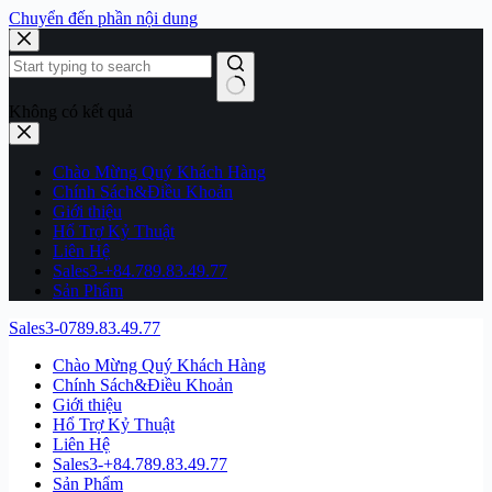
Chuyển đến phần nội dung
Không có kết quả
Chào Mừng Quý Khách Hàng
Chính Sách&Điều Khoản
Giới thiệu
Hổ Trợ Kỷ Thuật
Liên Hệ
Sales3-+84.789.83.49.77
Sản Phẩm
Sales3-0789.83.49.77
Chào Mừng Quý Khách Hàng
Chính Sách&Điều Khoản
Giới thiệu
Hổ Trợ Kỷ Thuật
Liên Hệ
Sales3-+84.789.83.49.77
Sản Phẩm