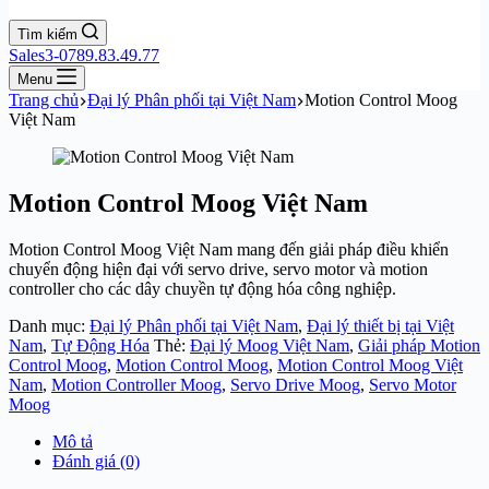
Tìm kiếm
Sales3-0789.83.49.77
Menu
Trang chủ
Đại lý Phân phối tại Việt Nam
Motion Control Moog
Việt Nam
Motion Control Moog Việt Nam
Motion Control Moog Việt Nam mang đến giải pháp điều khiển
chuyển động hiện đại với servo drive, servo motor và motion
controller cho các dây chuyền tự động hóa công nghiệp.
Danh mục:
Đại lý Phân phối tại Việt Nam
,
Đại lý thiết bị tại Việt
Nam
,
Tự Động Hóa
Thẻ:
Đại lý Moog Việt Nam
,
Giải pháp Motion
Control Moog
,
Motion Control Moog
,
Motion Control Moog Việt
Nam
,
Motion Controller Moog
,
Servo Drive Moog
,
Servo Motor
Moog
Mô tả
Đánh giá (0)