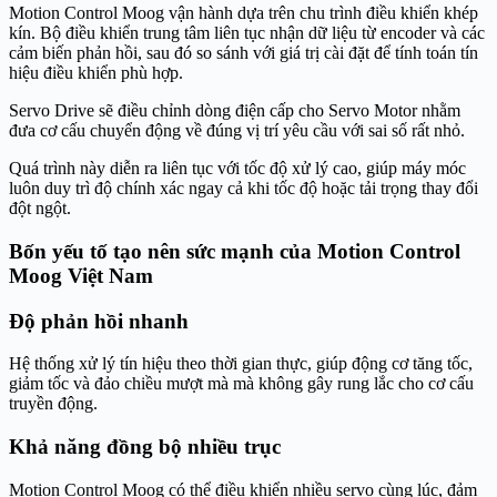
Motion Control Moog vận hành dựa trên chu trình điều khiển khép
kín. Bộ điều khiển trung tâm liên tục nhận dữ liệu từ encoder và các
cảm biến phản hồi, sau đó so sánh với giá trị cài đặt để tính toán tín
hiệu điều khiển phù hợp.
Servo Drive sẽ điều chỉnh dòng điện cấp cho Servo Motor nhằm
đưa cơ cấu chuyển động về đúng vị trí yêu cầu với sai số rất nhỏ.
Quá trình này diễn ra liên tục với tốc độ xử lý cao, giúp máy móc
luôn duy trì độ chính xác ngay cả khi tốc độ hoặc tải trọng thay đổi
đột ngột.
Bốn yếu tố tạo nên sức mạnh của Motion Control
Moog Việt Nam
Độ phản hồi nhanh
Hệ thống xử lý tín hiệu theo thời gian thực, giúp động cơ tăng tốc,
giảm tốc và đảo chiều mượt mà mà không gây rung lắc cho cơ cấu
truyền động.
Khả năng đồng bộ nhiều trục
Motion Control Moog có thể điều khiển nhiều servo cùng lúc, đảm