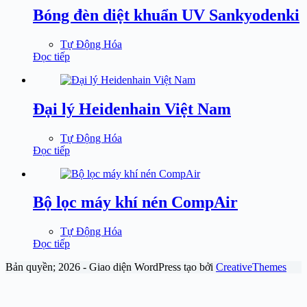
Bóng đèn diệt khuẩn UV Sankyodenki
Tự Động Hóa
Đọc tiếp
Đại lý Heidenhain Việt Nam
Tự Động Hóa
Đọc tiếp
Bộ lọc máy khí nén CompAir
Tự Động Hóa
Đọc tiếp
Bản quyền; 2026 - Giao diện WordPress tạo bởi
CreativeThemes