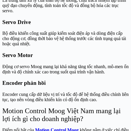
Là trung tâm xử lý của toàn bộ hệ thống, chịu trách nhiệm lập trình
quỹ đạo chuyển động, tính toán tốc độ và đồng bộ hóa các trục
servo.
Servo Drive
Bộ điều khiển công suất giúp kiểm soát điện áp và dòng điện cấp
cho động cơ, đồng thời bảo vệ hệ thống trước các tình trạng quá tải
hoặc quá nhiệt.
Servo Motor
Động cơ servo Moog mang lại khả năng tăng tốc nhanh, mô-men ổn
định và độ chính xác cao trong suốt quá trình vận hành.
Encoder phản hồi
Encoder cung cấp dữ liệu vị trí và tốc độ để hệ thống điều chỉnh liên
tục, tạo nên vòng điều khiển kín có độ ổn định cao.
Motion Control Moog Việt Nam mang lại
lợi ích gì cho doanh nghiệp?
Điểm nổi bật của
Motion Control Moog
không nằm ở việc chỉ điều