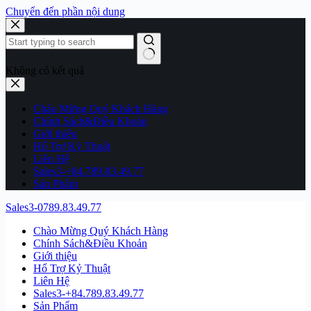
Chuyển đến phần nội dung
Không có kết quả
Chào Mừng Quý Khách Hàng
Chính Sách&Điều Khoản
Giới thiệu
Hổ Trợ Kỷ Thuật
Liên Hệ
Sales3-+84.789.83.49.77
Sản Phẩm
Sales3-0789.83.49.77
Chào Mừng Quý Khách Hàng
Chính Sách&Điều Khoản
Giới thiệu
Hổ Trợ Kỷ Thuật
Liên Hệ
Sales3-+84.789.83.49.77
Sản Phẩm