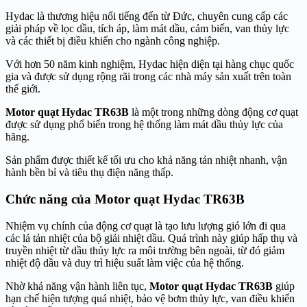
Hydac là thương hiệu nổi tiếng đến từ Đức, chuyên cung cấp các
giải pháp về lọc dầu, tích áp, làm mát dầu, cảm biến, van thủy lực
và các thiết bị điều khiển cho ngành công nghiệp.
Với hơn 50 năm kinh nghiệm, Hydac hiện diện tại hàng chục quốc
gia và được sử dụng rộng rãi trong các nhà máy sản xuất trên toàn
thế giới.
Motor quạt Hydac TR63B
là một trong những dòng động cơ quạt
được sử dụng phổ biến trong hệ thống làm mát dầu thủy lực của
hãng.
Sản phẩm được thiết kế tối ưu cho khả năng tản nhiệt nhanh, vận
hành bền bỉ và tiêu thụ điện năng thấp.
Chức năng của Motor quạt Hydac TR63B
Nhiệm vụ chính của động cơ quạt là tạo lưu lượng gió lớn đi qua
các lá tản nhiệt của bộ giải nhiệt dầu. Quá trình này giúp hấp thụ và
truyền nhiệt từ dầu thủy lực ra môi trường bên ngoài, từ đó giảm
nhiệt độ dầu và duy trì hiệu suất làm việc của hệ thống.
Nhờ khả năng vận hành liên tục,
Motor quạt Hydac TR63B
giúp
hạn chế hiện tượng quá nhiệt, bảo vệ bơm thủy lực, van điều khiển