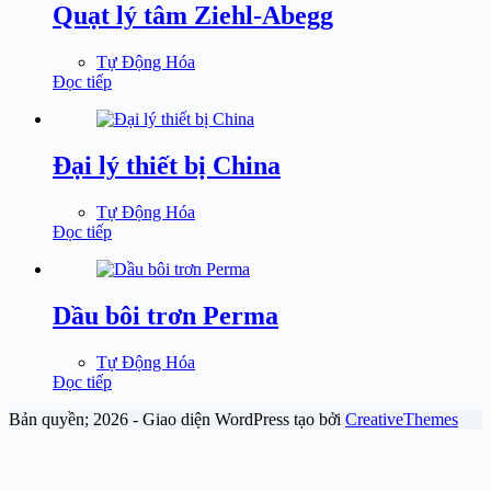
Quạt lý tâm Ziehl-Abegg
Tự Động Hóa
Đọc tiếp
Đại lý thiết bị China
Tự Động Hóa
Đọc tiếp
Dầu bôi trơn Perma
Tự Động Hóa
Đọc tiếp
Bản quyền; 2026 - Giao diện WordPress tạo bởi
CreativeThemes