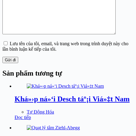
Lưu tên của tôi, email, và trang web trong trình duyệt này cho
lần bình luận kế tiếp của tôi.
Gửi đi
Sản phẩm tương tự
Khá»›p ná»‘i Desch táº¡i Viá»‡t Nam
Tự Động Hóa
Đọc tiếp