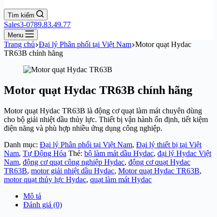
Tìm kiếm
Sales3-0789.83.49.77
Menu
Trang chủ
Đại lý Phân phối tại Việt Nam
Motor quạt Hydac
TR63B chính hãng
Motor quạt Hydac TR63B chính hãng
Motor quạt Hydac TR63B là động cơ quạt làm mát chuyên dùng
cho bộ giải nhiệt dầu thủy lực. Thiết bị vận hành ổn định, tiết kiệm
điện năng và phù hợp nhiều ứng dụng công nghiệp.
Danh mục:
Đại lý Phân phối tại Việt Nam
,
Đại lý thiết bị tại Việt
Nam
,
Tự Động Hóa
Thẻ:
bộ làm mát dầu Hydac
,
đại lý Hydac Việt
Nam
,
động cơ quạt công nghiệp Hydac
,
động cơ quạt Hydac
TR63B
,
motor giải nhiệt dầu Hydac
,
Motor quạt Hydac TR63B
,
motor quạt thủy lực Hydac
,
quạt làm mát Hydac
Mô tả
Đánh giá (0)