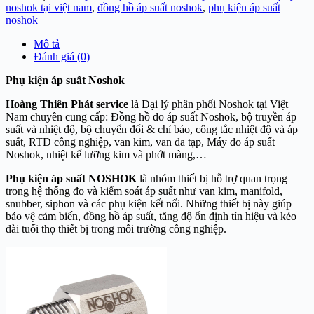
noshok tại việt nam
,
đồng hồ áp suất noshok
,
phụ kiện áp suất
noshok
Mô tả
Đánh giá (0)
Phụ kiện áp suất Noshok
Hoàng Thiên Phát service
là Đại lý phân phối Noshok tại Việt
Nam chuyên cung cấp: Đồng hồ đo áp suất Noshok, bộ truyền áp
suất và nhiệt độ, bộ chuyển đổi & chỉ báo, công tắc nhiệt độ và áp
suất, RTD công nghiệp, van kim, van đa tạp, Máy đo áp suất
Noshok, nhiệt kế lưỡng kim và phớt màng,…
Phụ kiện áp suất NOSHOK
là nhóm thiết bị hỗ trợ quan trọng
trong hệ thống đo và kiểm soát áp suất như van kim, manifold,
snubber, siphon và các phụ kiện kết nối. Những thiết bị này giúp
bảo vệ cảm biến, đồng hồ áp suất, tăng độ ổn định tín hiệu và kéo
dài tuổi thọ thiết bị trong môi trường công nghiệp.