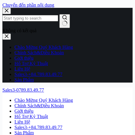
Chuyển đến phần nội dung
Không có kết quả
Chào Mừng Quý Khách Hàng
Chính Sách&Điều Khoản
Giới thiệu
Hổ Trợ Kỷ Thuật
Liên Hệ
Sales3-+84.789.83.49.77
Sản Phẩm
Sales3-0789.83.49.77
Chào Mừng Quý Khách Hàng
Chính Sách&Điều Khoản
Giới thiệu
Hổ Trợ Kỷ Thuật
Liên Hệ
Sales3-+84.789.83.49.77
Sản Phẩm