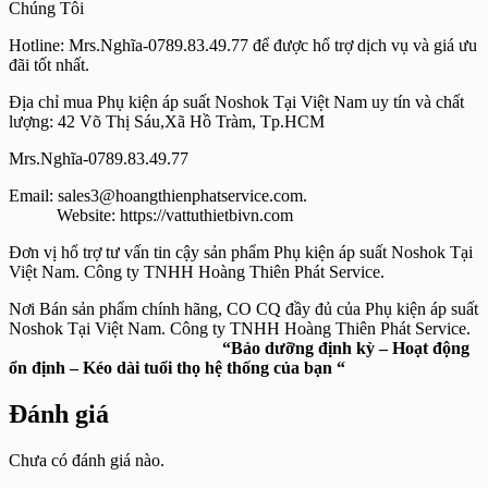
Chúng Tôi
Hotline: Mrs.Nghĩa-0789.83.49.77 để được hổ trợ dịch vụ và giá ưu
đãi tốt nhất.
Địa chỉ mua Phụ kiện áp suất Noshok Tại Việt Nam uy tín và chất
lượng: 42 Võ Thị Sáu,Xã Hồ Tràm, Tp.HCM
Mrs.Nghĩa-0789.83.49.77
Email: sales3@hoangthienphatservice.com.
Website: https://vattuthietbivn.com
Đơn vị hổ trợ tư vấn tin cậy sản phẩm Phụ kiện áp suất Noshok Tại
Việt Nam. Công ty TNHH Hoàng Thiên Phát Service.
Nơi Bán sản phẩm chính hãng, CO CQ đầy đủ của Phụ kiện áp suất
Noshok Tại Việt Nam. Công ty TNHH Hoàng Thiên Phát Service.
“Bảo dưỡng định kỳ – Hoạt động
ổn định – Kéo dài tuổi thọ hệ thống của bạn “
Đánh giá
Chưa có đánh giá nào.