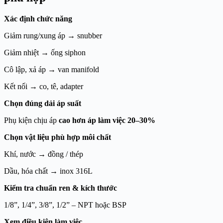
Xác định chức năng
Giảm rung/xung áp → snubber
Giảm nhiệt → ống siphon
Cô lập, xả áp → van manifold
Kết nối → co, tê, adapter
Chọn đúng dải áp suất
Phụ kiện chịu áp
cao hơn áp làm việc 20–30%
Chọn vật liệu phù hợp môi chất
Khí, nước → đồng / thép
Dầu, hóa chất → inox 316L
Kiểm tra chuẩn ren & kích thước
1/8”, 1/4”, 3/8”, 1/2” – NPT hoặc BSP
Xem điều kiện làm việc