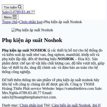
Tìm kiếm
Sales3-0789.83.49.77
Menu
Trang chủ
Chưa phân loại
Phụ kiện áp suất Noshok
Phụ kiện áp suất Noshok
Phụ kiện áp suất NOSHOK
là các thiết bị hỗ trợ cho hệ thống đo
và kiểm soát áp suất như van, ống siphon, manifold, khớp nối và
phụ kiện lắp đặt, đến từ thương hiệu
NOSHOK
– Hoa Kỳ. Sản
phẩm được chế tạo từ vật liệu chất lượng cao, độ bền vượt trội, giúp
bảo vệ thiết bị đo, tăng độ chính xác và đảm bảo an toàn cho hệ
thống công nghiệp.
Để biết thêm thông tin sản phẩm về phụ kiện áp suất noshok hãy
liên hệ với công ty chúng tôi để được giá tốt. Công ty TNHH
Hoàng Thiên Phát service Website: https://vattuthietbivn.com Sale:
Mrs.Nghĩa-0789.83.49.77 Email:
sales3@hoangthienphatservice.com.
Danh mục:
Chưa phân loại
Thẻ:
Cảm biến áp suất Noshok
,
đại lý