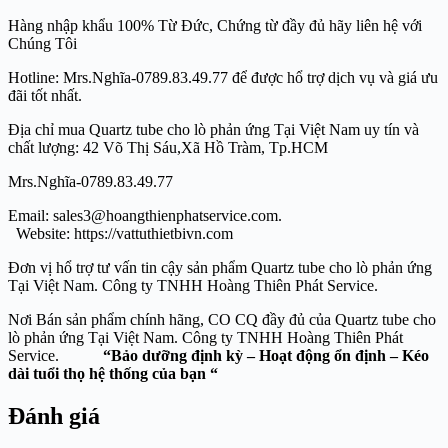
Hàng nhập khẩu 100% Từ Đức, Chứng từ đầy đủ hãy liên hệ với
Chúng Tôi
Hotline: Mrs.Nghĩa-0789.83.49.77 để được hổ trợ dịch vụ và giá ưu
đãi tốt nhất.
Địa chỉ mua Quartz tube cho lò phản ứng Tại Việt Nam uy tín và
chất lượng: 42 Võ Thị Sáu,Xã Hồ Tràm, Tp.HCM
Mrs.Nghĩa-0789.83.49.77
Email: sales3@hoangthienphatservice.com.
Website: https://vattuthietbivn.com
Đơn vị hổ trợ tư vấn tin cậy sản phẩm Quartz tube cho lò phản ứng
Tại Việt Nam. Công ty TNHH Hoàng Thiên Phát Service.
Nơi Bán sản phẩm chính hãng, CO CQ đầy đủ của Quartz tube cho
lò phản ứng Tại Việt Nam. Công ty TNHH Hoàng Thiên Phát
Service.
“Bảo dưỡng định kỳ – Hoạt động ổn định – Kéo
dài tuổi thọ hệ thống của bạn “
Đánh giá