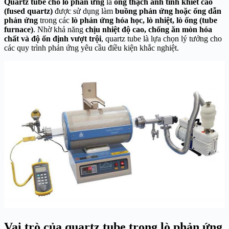
Quartz tube cho lò phản ứng
là
ống thạch anh tinh khiết cao
(fused quartz)
được sử dụng làm
buồng phản ứng hoặc ống dẫn
phản ứng
trong các
lò phản ứng hóa học, lò nhiệt, lò ống (tube
furnace)
. Nhờ khả năng
chịu nhiệt độ cao, chống ăn mòn hóa
chất và độ ổn định vượt trội
, quartz tube là lựa chọn lý tưởng cho
các quy trình phản ứng yêu cầu điều kiện khắc nghiệt.
Vai trò của quartz tube trong lò phản ứng