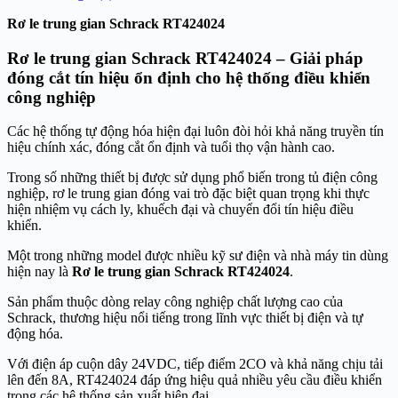
Rơ le trung gian Schrack RT424024
Rơ le trung gian Schrack RT424024 – Giải pháp
đóng cắt tín hiệu ổn định cho hệ thống điều khiển
công nghiệp
Các hệ thống tự động hóa hiện đại luôn đòi hỏi khả năng truyền tín
hiệu chính xác, đóng cắt ổn định và tuổi thọ vận hành cao.
Trong số những thiết bị được sử dụng phổ biến trong tủ điện công
nghiệp, rơ le trung gian đóng vai trò đặc biệt quan trọng khi thực
hiện nhiệm vụ cách ly, khuếch đại và chuyển đổi tín hiệu điều
khiển.
Một trong những model được nhiều kỹ sư điện và nhà máy tin dùng
hiện nay là
Rơ le trung gian Schrack RT424024
.
Sản phẩm thuộc dòng relay công nghiệp chất lượng cao của
Schrack, thương hiệu nổi tiếng trong lĩnh vực thiết bị điện và tự
động hóa.
Với điện áp cuộn dây 24VDC, tiếp điểm 2CO và khả năng chịu tải
lên đến 8A, RT424024 đáp ứng hiệu quả nhiều yêu cầu điều khiển
trong các hệ thống sản xuất hiện đại.