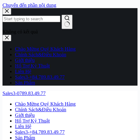
Chuyển đến phần nội dung
Không có kết quả
Chào Mừng Quý Khách Hàng
Chính Sách&Điều Khoản
Giới thiệu
Hổ Trợ Kỷ Thuật
Liên Hệ
Sales3-+84.789.83.49.77
Sản Phẩm
Sales3-0789.83.49.77
Chào Mừng Quý Khách Hàng
Chính Sách&Điều Khoản
Giới thiệu
Hổ Trợ Kỷ Thuật
Liên Hệ
Sales3-+84.789.83.49.77
Sản Phẩm