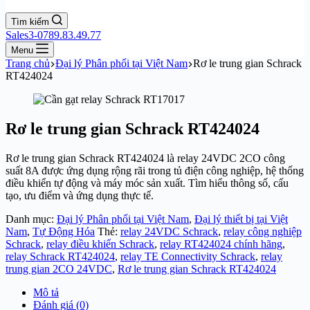
Tìm kiếm
Sales3-0789.83.49.77
Menu
Trang chủ
Đại lý Phân phối tại Việt Nam
Rơ le trung gian Schrack
RT424024
Rơ le trung gian Schrack RT424024
Rơ le trung gian Schrack RT424024 là relay 24VDC 2CO công
suất 8A được ứng dụng rộng rãi trong tủ điện công nghiệp, hệ thống
điều khiển tự động và máy móc sản xuất. Tìm hiểu thông số, cấu
tạo, ưu điểm và ứng dụng thực tế.
Danh mục:
Đại lý Phân phối tại Việt Nam
,
Đại lý thiết bị tại Việt
Nam
,
Tự Động Hóa
Thẻ:
relay 24VDC Schrack
,
relay công nghiệp
Schrack
,
relay điều khiển Schrack
,
relay RT424024 chính hãng
,
relay Schrack RT424024
,
relay TE Connectivity Schrack
,
relay
trung gian 2CO 24VDC
,
Rơ le trung gian Schrack RT424024
Mô tả
Đánh giá (0)