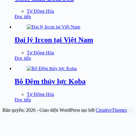
Tự Động Hóa
Đọc tiếp
Đại lý Ircon tại Việt Nam
Tự Động Hóa
Đọc tiếp
Bộ Đệm thủy lực Koba
Tự Động Hóa
Đọc tiếp
Bản quyền; 2026 - Giao diện WordPress tạo bởi
CreativeThemes