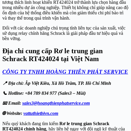
tương thích linh hoạt khiến RT424024 trở thành lựa chọn hàng đầu
trong nhiều dự án công nghiệp. Thiết bị không chỉ giúp nâng cao độ
ổn định của hệ thống điều khiển mà còn giảm thiểu chi phí bảo trì
và thay thế trong quá trình vận hành.
Đối với các doanh nghiệp chú trọng tính liên tục của sản xuất, việc
sử dụng relay chính hãng Schrack là giải pháp đầu tư hiệu quả và
bền vững.
Địa chỉ cung cấp Rơ le trung gian
Schrack RT424024 tại Việt Nam
CÔNG TY TNHH HOÀNG THIÊN PHÁT SERVICE
📍 Địa chỉ: Âp Việt Kiều, Xã Hồ Tràm, TP. Hồ Chí Minh
📞 Hotline: +84 789 834 977 (Sales3 – Mùi)
📧 Email:
sales3@hoangthienphatservice.com
🌐 Website:
vattuthietbivn.com
Nếu quý khách đang tìm kiếm
Rơ le trung gian Schrack
RT424024 chính hãng
, hãy liên hệ ngay với đội ngũ kỹ thuật của