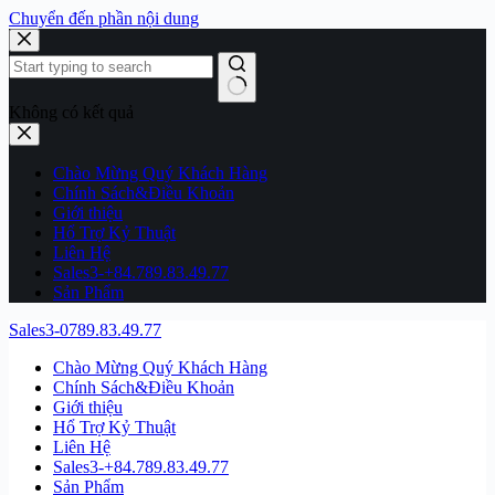
Chuyển đến phần nội dung
Không có kết quả
Chào Mừng Quý Khách Hàng
Chính Sách&Điều Khoản
Giới thiệu
Hổ Trợ Kỷ Thuật
Liên Hệ
Sales3-+84.789.83.49.77
Sản Phẩm
Sales3-0789.83.49.77
Chào Mừng Quý Khách Hàng
Chính Sách&Điều Khoản
Giới thiệu
Hổ Trợ Kỷ Thuật
Liên Hệ
Sales3-+84.789.83.49.77
Sản Phẩm