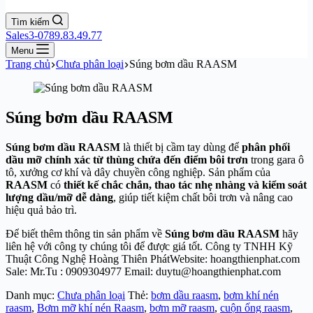
Tìm kiếm
Sales3-0789.83.49.77
Menu
Trang chủ
Chưa phân loại
Súng bơm dầu RAASM
Súng bơm dầu RAASM
Súng bơm dầu RAASM
là thiết bị cầm tay dùng để
phân phối
dầu mỡ chính xác từ thùng chứa đến điểm bôi trơn
trong gara ô
tô, xưởng cơ khí và dây chuyền công nghiệp. Sản phẩm của
RAASM
có
thiết kế chắc chắn, thao tác nhẹ nhàng và kiểm soát
lượng dầu/mỡ dễ dàng
, giúp tiết kiệm chất bôi trơn và nâng cao
hiệu quả bảo trì.
Để biết thêm thông tin sản phẩm về
Súng bơm dầu RAASM
hãy
liên hệ với công ty chúng tôi để được giá tốt. Công ty TNHH Kỹ
Thuật Công Nghệ Hoàng Thiên PhátWebsite: hoangthienphat.com
Sale: Mr.Tu : 0909304977 Email: duytu@hoangthienphat.com
Danh mục:
Chưa phân loại
Thẻ:
bơm dầu raasm
,
bơm khí nén
raasm
,
Bơm mỡ khí nén Raasm
,
bơm mỡ raasm
,
cuộn ống raasm
,