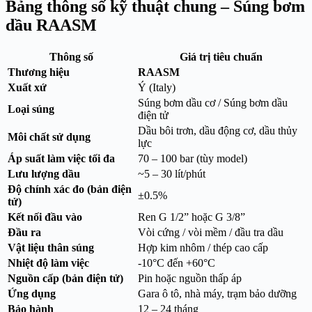
Bảng thông số kỹ thuật chung – Súng bơm
dầu RAASM
Thông số
Giá trị tiêu chuẩn
Thương hiệu
RAASM
Xuất xứ
Ý (Italy)
Súng bơm dầu cơ / Súng bơm dầu
Loại súng
điện tử
Dầu bôi trơn, dầu động cơ, dầu thủy
Môi chất sử dụng
lực
Áp suất làm việc tối đa
70 – 100 bar (tùy model)
Lưu lượng dầu
~5 – 30 lít/phút
Độ chính xác đo (bản điện
±0.5%
tử)
Kết nối đầu vào
Ren G 1/2” hoặc G 3/8”
Đầu ra
Vòi cứng / vòi mềm / đầu tra dầu
Vật liệu thân súng
Hợp kim nhôm / thép cao cấp
Nhiệt độ làm việc
-10°C đến +60°C
Nguồn cấp (bản điện tử)
Pin hoặc nguồn thấp áp
Ứng dụng
Gara ô tô, nhà máy, trạm bảo dưỡng
Bảo hành
12 – 24 tháng