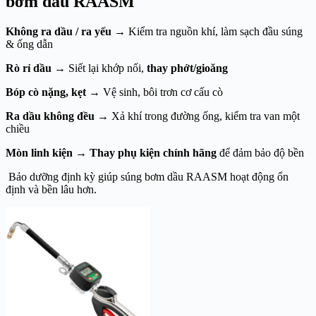
bơm dầu RAASM
Không ra dầu / ra yếu
→ Kiểm tra nguồn khí, làm sạch đầu súng
& ống dẫn
Rò rỉ dầu
→ Siết lại khớp nối,
thay phớt/gioăng
Bóp cò nặng, kẹt
→ Vệ sinh, bôi trơn cơ cấu cò
Ra dầu không đều
→ Xả khí trong đường ống, kiểm tra van một
chiều
Mòn linh kiện
→
Thay phụ kiện chính hãng
để đảm bảo độ bền
Bảo dưỡng định kỳ giúp súng bơm dầu RAASM hoạt động ổn
định và bền lâu hơn.