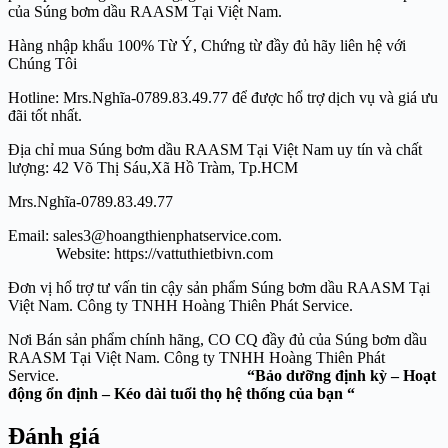
của Súng bơm dầu RAASM Tại Việt Nam.
Hàng nhập khẩu 100% Từ Ý, Chứng từ đầy đủ hãy liên hệ với
Chúng Tôi
Hotline: Mrs.Nghĩa-0789.83.49.77 để được hổ trợ dịch vụ và giá ưu
đãi tốt nhất.
Địa chỉ mua Súng bơm dầu RAASM Tại Việt Nam uy tín và chất
lượng: 42 Võ Thị Sáu,Xã Hồ Tràm, Tp.HCM
Mrs.Nghĩa-0789.83.49.77
Email: sales3@hoangthienphatservice.com.
Website: https://vattuthietbivn.com
Đơn vị hổ trợ tư vấn tin cậy sản phẩm Súng bơm dầu RAASM Tại
Việt Nam. Công ty TNHH Hoàng Thiên Phát Service.
Nơi Bán sản phẩm chính hãng, CO CQ đầy đủ của Súng bơm dầu
RAASM Tại Việt Nam. Công ty TNHH Hoàng Thiên Phát
Service.
“Bảo dưỡng định kỳ – Hoạt
động ổn định – Kéo dài tuổi thọ hệ thống của bạn “
Đánh giá