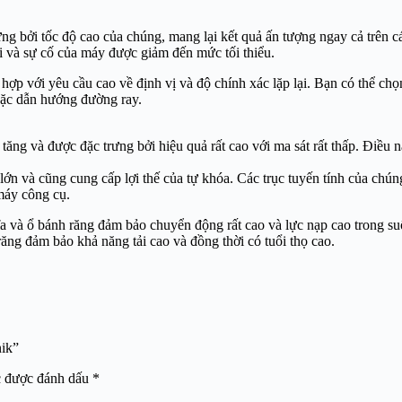
rưng bởi tốc độ cao của chúng, mang lại kết quả ấn tượng ngay cả trên c
ài và sự cố của máy được giảm đến mức tối thiểu.
ù hợp với yêu cầu cao về định vị và độ chính xác lặp lại. Bạn có thể c
hoặc dẫn hướng đường ray.
 tăng và được đặc trưng bởi hiệu quả rất cao với ma sát rất thấp. Đi
ớn và cũng cung cấp lợi thế của tự khóa. Các trục tuyến tính của chúng 
máy công cụ.
ổ đĩa và ổ bánh răng đảm bảo chuyển động rất cao và lực nạp cao trong 
ăng đảm bảo khả năng tải cao và đồng thời có tuổi thọ cao.
nik”
c được đánh dấu
*