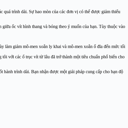
ác quá trình dài. Sự hao mòn của các đơn vị có thể được giảm thiểu
họn giữa ốc vít hình thang và bóng theo ý muốn của bạn. Tùy thuộc vào
ều này làm giảm mô-men xoắn ly khai và mô-men xoắn ổ đĩa đến mức tối
tôi với các ổ trục vít từ lâu đã trở thành một tiêu chuẩn phổ biến cho
suốt hành trình dài. Bạn nhận được một giải pháp cung cấp cho bạn độ