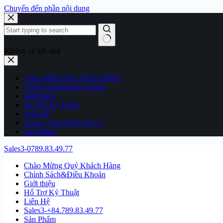
Chuyển đến phần nội dung
Không có kết quả
Chào Mừng Quý Khách Hàng
Chính Sách&Điều Khoản
Giới thiệu
Hổ Trợ Kỷ Thuật
Liên Hệ
Sales3-+84.789.83.49.77
Sản Phẩm
Sales3-0789.83.49.77
Chào Mừng Quý Khách Hàng
Chính Sách&Điều Khoản
Giới thiệu
Hổ Trợ Kỷ Thuật
Liên Hệ
Sales3-+84.789.83.49.77
Sản Phẩm