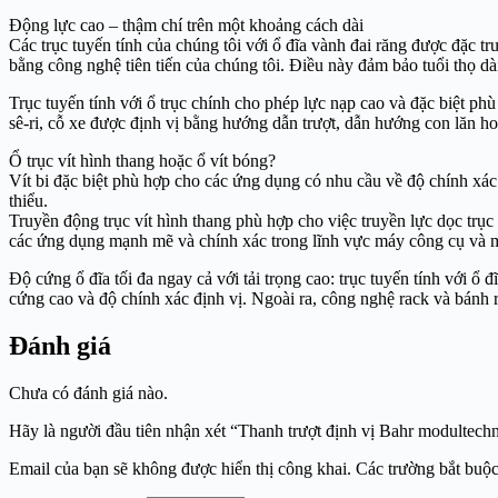
Động lực cao – thậm chí trên một khoảng cách dài
Các trục tuyến tính của chúng tôi với ổ đĩa vành đai răng được đặc t
bằng công nghệ tiên tiến của chúng tôi. Điều này đảm bảo tuổi thọ d
Trục tuyến tính với ổ trục chính cho phép lực nạp cao và đặc biệt ph
sê-ri, cỗ xe được định vị bằng hướng dẫn trượt, dẫn hướng con lăn 
Ổ trục vít hình thang hoặc ổ vít bóng?
Vít bi đặc biệt phù hợp cho các ứng dụng có nhu cầu về độ chính xác
thiểu.
Truyền động trục vít hình thang phù hợp cho việc truyền lực dọc trục l
các ứng dụng mạnh mẽ và chính xác trong lĩnh vực máy công cụ và 
Độ cứng ổ đĩa tối đa ngay cả với tải trọng cao: trục tuyến tính với 
cứng cao và độ chính xác định vị. Ngoài ra, công nghệ rack và bánh r
Đánh giá
Chưa có đánh giá nào.
Hãy là người đầu tiên nhận xét “Thanh trượt định vị Bahr modultech
Email của bạn sẽ không được hiển thị công khai.
Các trường bắt buộ