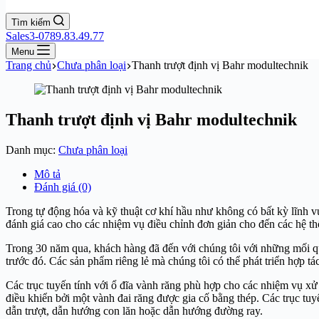
Tìm kiếm
Sales3-0789.83.49.77
Menu
Trang chủ
Chưa phân loại
Thanh trượt định vị Bahr modultechnik
Thanh trượt định vị Bahr modultechnik
Danh mục:
Chưa phân loại
Mô tả
Đánh giá (0)
Trong tự động hóa và kỹ thuật cơ khí hầu như không có bất kỳ lĩnh 
đánh giá cao cho các nhiệm vụ điều chỉnh đơn giản cho đến các hệ thố
Trong 30 năm qua, khách hàng đã đến với chúng tôi với những mối qu
trước đó. Các sản phẩm riêng lẻ mà chúng tôi có thể phát triển hợp tá
Các trục tuyến tính với ổ đĩa vành răng phù hợp cho các nhiệm vụ xử 
điều khiển bởi một vành đai răng được gia cố bằng thép. Các trục tuy
dẫn trượt, dẫn hướng con lăn hoặc dẫn hướng đường ray.