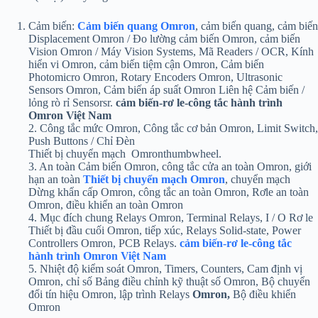
Cảm biến:
Cảm biến quang Omron
, cảm biến quang, cảm biến
Displacement Omron / Đo lường cảm biến Omron, cảm biến
Vision Omron / Máy Vision Systems, Mã Readers / OCR, Kính
hiển vi Omron, cảm biến tiệm cận Omron, Cảm biến
Photomicro Omron, Rotary Encoders Omron, Ultrasonic
Sensors Omron, Cảm biến áp suất Omron Liên hệ Cảm biến /
lỏng rò rỉ Sensorsr.
cảm biến-rơ le-công tắc hành trình
Omron Việt Nam
2. Công tắc mức Omron, Công tắc cơ bản Omron, Limit Switch,
Push Buttons / Chỉ Đèn
Thiết bị chuyển mạch Omronthumbwheel.
3. An toàn Cảm biến Omron, công tắc cửa an toàn Omron, giới
hạn an toàn
Thiết bị chuyển mạch Omron
, chuyển mạch
Dừng khẩn cấp Omron, công tắc an toàn Omron, Rơle an toàn
Omron, điều khiển an toàn Omron
4. Mục đích chung Relays Omron, Terminal Relays, I / O Rơ le
Thiết bị đầu cuối Omron, tiếp xúc, Relays Solid-state, Power
Controllers Omron, PCB Relays.
cảm biến-rơ le-công tắc
hành trình Omron Việt Nam
5. Nhiệt độ kiểm soát Omron, Timers, Counters, Cam định vị
Omron, chỉ số Bảng điều chỉnh kỹ thuật số Omron, Bộ chuyển
đổi tín hiệu Omron, lập trình Relays
Omron,
Bộ điều khiển
Omron