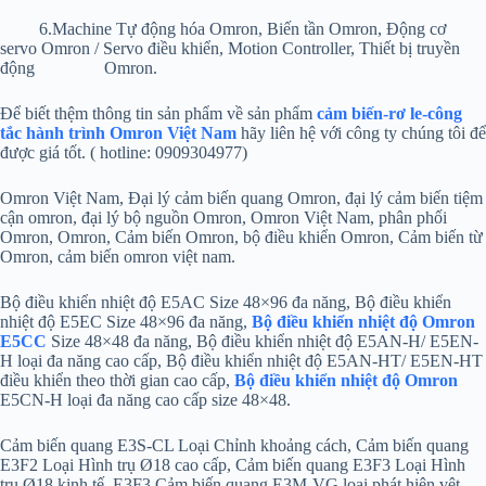
6.Machine Tự động hóa Omron, Biến tần Omron, Động cơ
servo Omron / Servo điều khiển, Motion Controller, Thiết bị truyền
động Omron.
Để biết thệm thông tin sản phẩm về sản phẩm
cảm biến-rơ le-công
tắc hành trình Omron Việt Nam
hãy liên hệ với công ty chúng tôi để
được giá tốt. ( hotline: 0909304977)
Omron Việt Nam, Đại lý cảm biến quang Omron, đại lý cảm biến tiệm
cận omron, đại lý bộ nguồn Omron, Omron Việt Nam, phân phối
Omron, Omron, Cảm biến Omron, bộ điều khiển Omron, Cảm biến từ
Omron, cảm biến omron việt nam.
Bộ điều khiển nhiệt độ E5AC Size 48×96 đa năng, Bộ điều khiển
nhiệt độ E5EC Size 48×96 đa năng,
Bộ điều khiển nhiệt độ Omron
E5CC
Size 48×48 đa năng, Bộ điều khiển nhiệt độ E5AN-H/ E5EN-
H loại đa năng cao cấp, Bộ điều khiển nhiệt độ E5AN-HT/ E5EN-HT
điều khiển theo thời gian cao cấp,
Bộ điều khiển nhiệt độ Omron
E5CN-H loại đa năng cao cấp size 48×48.
Cảm biến quang E3S-CL Loại Chỉnh khoảng cách, Cảm biến quang
E3F2 Loại Hình trụ Ø18 cao cấp, Cảm biến quang E3F3 Loại Hình
trụ Ø18 kinh tế, E3F3 Cảm biến quang E3M-VG loại phát hiện vệt,